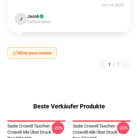
Oct 14, 2024
Jacob
J
Verified owner
Write your review
1
/
1
Beste Verkäufer Produkte
Sadie Crowell Taschen - Sadie
Sadie Crowell Taschen -
-20%
-20%
Crowell Alle Über Druck Tote
Crowelll Alle Über Druck Tote