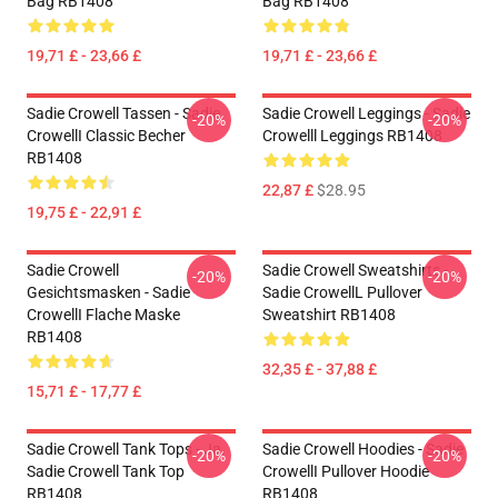
Bag RB1408
Bag RB1408
19,71 £ - 23,66 £
19,71 £ - 23,66 £
Sadie Crowell Tassen - Sadie
Sadie Crowell Leggings - Sadie
-20%
-20%
CrowellI Classic Becher
Crowelll Leggings RB1408
RB1408
22,87 £
$28.95
19,75 £ - 22,91 £
Sadie Crowell
Sadie Crowell Sweatshirts -
-20%
-20%
Gesichtsmasken - Sadie
Sadie CrowellL Pullover
CrowellI Flache Maske
Sweatshirt RB1408
RB1408
32,35 £ - 37,88 £
15,71 £ - 17,77 £
Sadie Crowell Tank Tops - Ja.
Sadie Crowell Hoodies - Sadie
-20%
-20%
Sadie Crowell Tank Top
CrowellI Pullover Hoodie
RB1408
RB1408