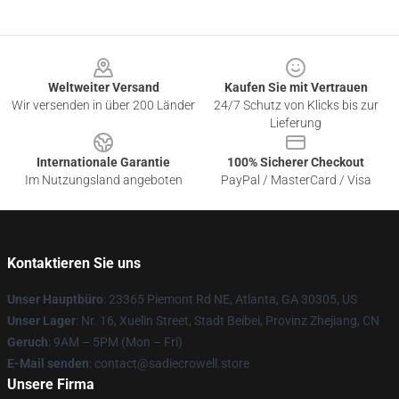
Footer
Weltweiter Versand
Kaufen Sie mit Vertrauen
Wir versenden in über 200 Länder
24/7 Schutz von Klicks bis zur
Lieferung
Internationale Garantie
100% Sicherer Checkout
Im Nutzungsland angeboten
PayPal / MasterCard / Visa
Kontaktieren Sie uns
Unser Hauptbüro
: 23365 Piemont Rd NE, Atlanta, GA 30305, US
Unser Lager
: Nr. 16, Xuelin Street, Stadt Beibei, Provinz Zhejiang, CN
Geruch
: 9AM – 5PM (Mon – Fri)
E-Mail senden
: contact@sadiecrowell.store
Unsere Firma