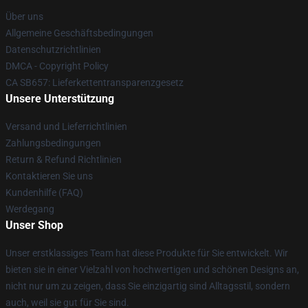
Über uns
Allgemeine Geschäftsbedingungen
Datenschutzrichtlinien
DMCA - Copyright Policy
CA SB657: Lieferkettentransparenzgesetz
Unsere Unterstützung
Versand und Lieferrichtlinien
Zahlungsbedingungen
Return & Refund Richtlinien
Kontaktieren Sie uns
Kundenhilfe (FAQ)
Werdegang
Unser Shop
Unser erstklassiges Team hat diese Produkte für Sie entwickelt. Wir
bieten sie in einer Vielzahl von hochwertigen und schönen Designs an,
nicht nur um zu zeigen, dass Sie einzigartig sind Alltagsstil, sondern
auch, weil sie gut für Sie sind.