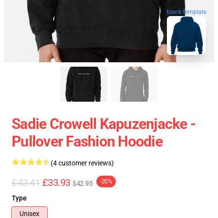
blank template
Sadie Crowell Kapuzenjacke -
Pullover Fashion Hoodie
(4 customer reviews)
£42.41
£33.93
-20%
$42.95
Type
Unisex