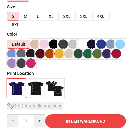
Size
S
M
L
XL
2XL
3XL
4XL
5XL
Color
Default
Print Location
Größentabelle anzeigen
Quantity
IN DEN WARENKORB