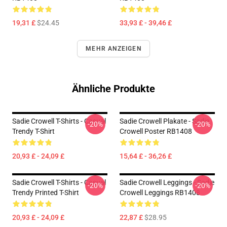
19,31 £
$24.45
33,93 £ - 39,46 £
MEHR ANZEIGEN
Ähnliche Produkte
Sadie Crowell T-Shirts - Casual
Sadie Crowell Plakate - Sadie
-20%
-20%
Trendy T-Shirt
Crowell Poster RB1408
20,93 £ - 24,09 £
15,64 £ - 36,26 £
Sadie Crowell T-Shirts - Casual
Sadie Crowell Leggings - Sadie
-20%
-20%
Trendy Printed T-Shirt
Crowell Leggings RB1408
20,93 £ - 24,09 £
22,87 £
$28.95