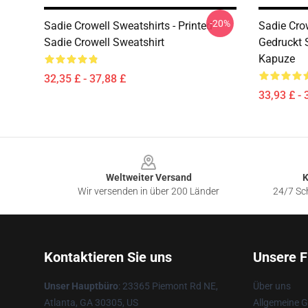
-20%
Sadie Crowell Sweatshirts - Printed
Sadie Cro
Sadie Crowell Sweatshirt
Gedruckt S
Kapuze
32,35 £ - 37,88 £
33,93 £ - 
Footer
Weltweiter Versand
K
Wir versenden in über 200 Länder
24/7 Sch
Kontaktieren Sie uns
Unsere F
Unser Hauptbüro
: 23365 Piemont Rd NE,
Über uns
Atlanta, GA 30305, US
Allgemeine 