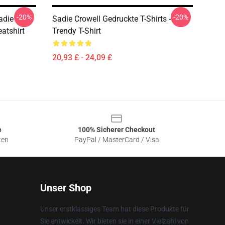
-20%
-20%
adie
Sadie Crowell Gedruckte T-Shirts -
atshirt
Trendy T-Shirt
20,93 £ - 24,09 £
e
100% Sicherer Checkout
ten
PayPal / MasterCard / Visa
Unser Shop
Unser erstklassiges Team hat diese Produkte für
Sie entwickelt. Wir bieten sie in einer Vielzahl von