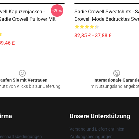
-20%
well Kapuzenjacken -
Sadie Crowell Sweatshirts - S
adie Crowell Pullover Mit
Crowell Mode Bedrucktes Swe
32,35 £ - 37,88 £
39,46 £
aufen Sie mit Vertrauen
Internationale Garanti
utz von Klicks bis zur Lieferung
Im Nutzungsland angebo
irma
Unsere Unterstützung
Versand und Lieferrichtlinien
Geschäftsbedingungen
Zahlungsbedingungen