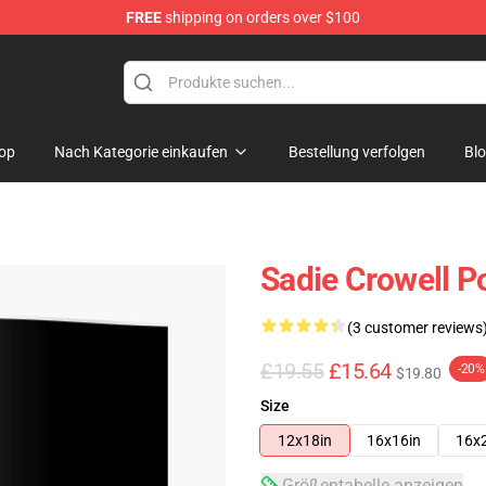
FREE
shipping on orders over $100
ise Shop
op
Nach Kategorie einkaufen
Bestellung verfolgen
Bl
Sadie Crowell P
(3 customer reviews
£19.55
£15.64
-20%
$19.80
Size
12x18in
16x16in
16x
Größentabelle anzeigen