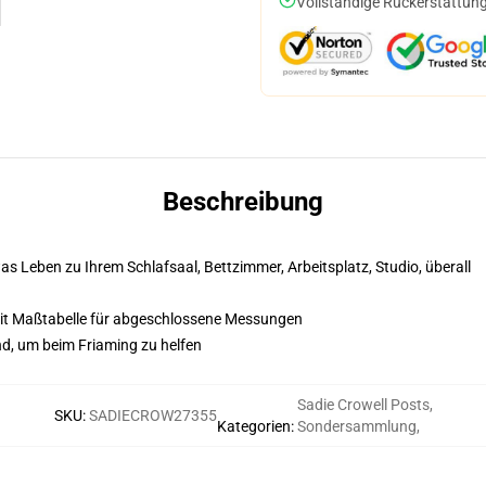
Vollständige Rückerstattung
Beschreibung
s Leben zu Ihrem Schlafsaal, Bettzimmer, Arbeitsplatz, Studio, überall
it Maßtabelle für abgeschlossene Messungen
nd, um beim Friaming zu helfen
Sadie Crowell Posts
,
SKU
:
SADIECROW27355
Kategorien
:
Sondersammlung
,