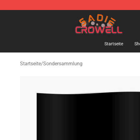
Sadie Crowell Store - Official Sadie Crowell Merchand
Startseite
Sh
Startseite
/
Sondersammlung