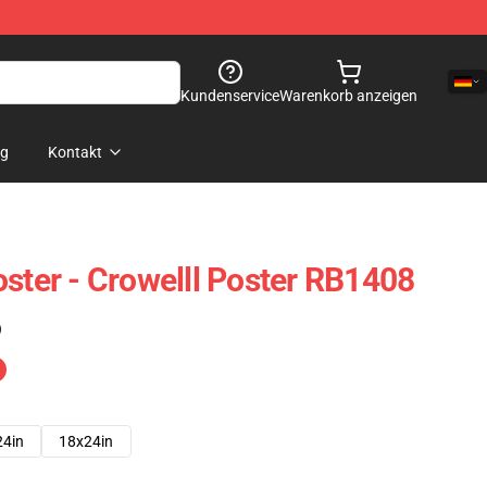
Kundenservice
Warenkorb anzeigen
og
Kontakt
oster - Crowelll Poster RB1408
)
24in
18x24in