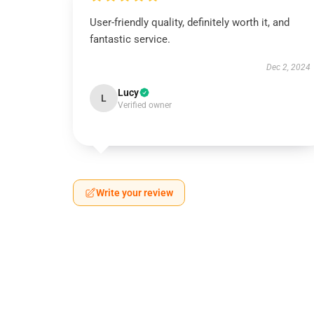
User-friendly quality, definitely worth it, and
fantastic service.
Dec 2, 2024
Lucy
L
Verified owner
Write your review