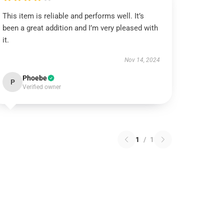
This item is reliable and performs well. It’s
been a great addition and I’m very pleased with
it.
Nov 14, 2024
Phoebe
P
Verified owner
1
/
1