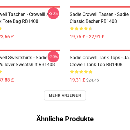
-20%
ell Taschen - Crowelll Alle
Sadie Crowell Tassen - Sadie 
k Tote Bag RB1408
Classic Becher RB1408
23,66 £
19,75 £ - 22,91 £
-20%
ell Sweatshirts - Sadie
Sadie Crowell Tank Tops - Ja
Pullover Sweatshirt RB1408
Crowell Tank Top RB1408
37,88 £
19,31 £
$24.45
MEHR ANZEIGEN
Ähnliche Produkte