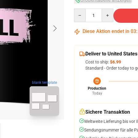
Quantity
Diese Aktion endet in
03
Deliver to United States
Cost to ship:
$6.99
Standard - Order today to g
blank template
Production
Today
Sichere Transaktion
Weltweite Lieferung bis vor I
Sendungsnummer für alle Pak