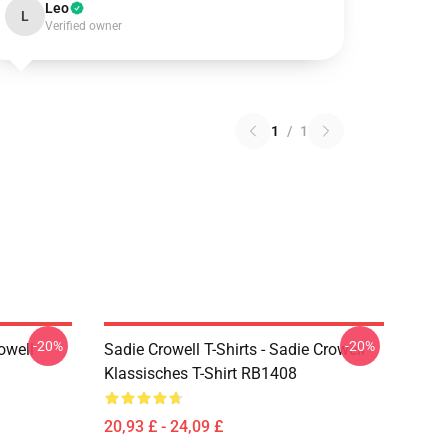
Leo
L
Verified owner
1
/
1
-20%
-20%
owell
Sadie Crowell T-Shirts - Sadie Crowell
Klassisches T-Shirt RB1408
20,93 £ - 24,09 £