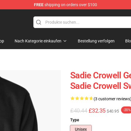
FREE
shipping on orders over $100
ise Shop
op
Nach Kategorie einkaufen
Bestellung verfolgen
Bl
Sadie Crowell G
Sadie Crowell S
(3 customer reviews
£40.44
£32.35
-20%
$40.95
Type
Unisex