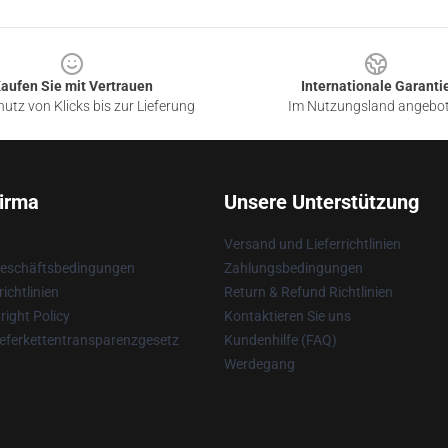
aufen Sie mit Vertrauen
Internationale Garanti
utz von Klicks bis zur Lieferung
Im Nutzungsland angebo
irma
Unsere Unterstützung
Versand und Lieferrichtlinien
Geschäftsbedingungen
Zahlungsbedingungen
ichtlinien
Return & Refund Richtlinien
ight Policy
Kontaktieren Sie uns
eferkettentransparenzgesetz
Kundenhilfe (FAQ)
Werdegang