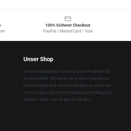
e
100% Sicherer Checkout
ten
PayPal / MasterCard / Visa
Unser Shop
Unser erstklassiges Team hat diese Produkte für
Sie entwickelt. Wir bieten sie in einer Vielzahl von
hochwertigen und schönen Designs an, nicht nur
um zu zeigen, dass Sie einzigartig sind Alltagsstil,
sondern auch, weil sie gut für Sie sind.