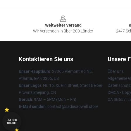
Footer
Weltweiter Versand
K
Wir versenden in über 200 Länder
24/7 Sch
Kontaktieren Sie uns
Unsere F
Unser Hauptbüro
: 23365 Piemont Rd NE,
Über uns
Atlanta, GA 30305, US
Allgemeine 
Unser Lager
: Nr. 16, Xuelin Street, Stadt Beibei,
Datenschutzr
Provinz Zhejiang, CN
DMCA - Copyr
Geruch
: 9AM – 5PM (Mon – Fri)
CA SB657: Li
E-Mail senden
: contact@sadiecrowell.store
UNLOCK
10% OFF