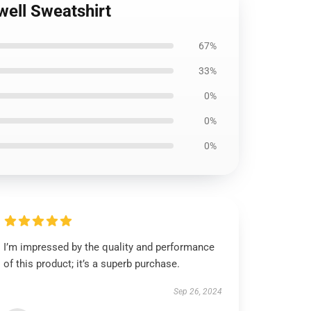
well Sweatshirt
67%
33%
0%
0%
0%
I’m impressed by the quality and performance
of this product; it’s a superb purchase.
Sep 26, 2024