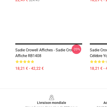
$24.45
-20%
Sadie Crowell Affiches - Sadie Crowelll
Sadie Crow
Affiche RB1408
Célèbre Y
18,21 € - 42,22 €
18,21 € - 
Footer
Livraison mondiale
Ac