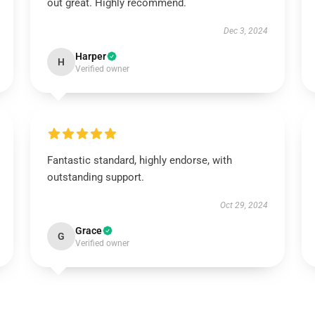
out great. Highly recommend.
Dec 3, 2024
Harper
H
Verified owner
Fantastic standard, highly endorse, with
outstanding support.
Oct 29, 2024
Grace
G
Verified owner