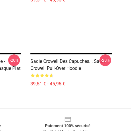
-20%
-20%
e -
Sadie Crowell Des Capuches... Sadie
asque Plat
Crowell Pull-Over Hoodie
39,51 € - 45,95 €
e
Paiement 100% sécurisé