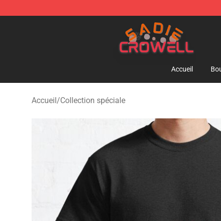
Sadie Crowell Store - Official Sadie Crowell Merchand
Accueil
Bou
Accueil
/
Collection spéciale