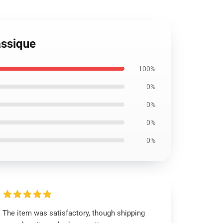
assique
100%
0%
0%
0%
0%
The item was satisfactory, though shipping