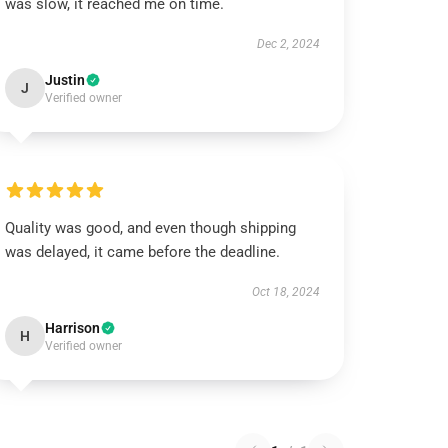
was slow, it reached me on time.
Dec 2, 2024
Justin
J
Verified owner
Quality was good, and even though shipping
was delayed, it came before the deadline.
Oct 18, 2024
Harrison
H
Verified owner