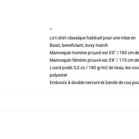
""
Le t-shirt classique habituel pour une mise en
Basic, beneficiant, boxy match
Mannequin homme prouvé est 6'0" / 183 cm de
Mannequin féminin prouvé est 5'8" / 173 cm de 
Lourd poids 5,3 oz / 180 g/m2 de tissu, les c
polyester
Embouts à double nervure et bande de cou po