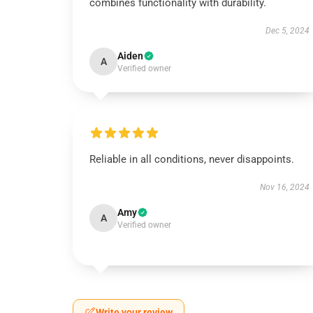
combines functionality with durability.
Dec 5, 2024
Aiden
A
Verified owner
Reliable in all conditions, never disappoints.
Nov 16, 2024
Amy
A
Verified owner
Write your review