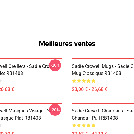
Meilleures ventes
-20%
ell Oreillers - Sadie Crowelll
Sadie Crowell Mugs - Sadie C
 Jet RB1408
Mug Classique RB1408
26,68 €
23,00 € - 26,68 €
-20%
well Masques Visage - Sadie
Sadie Crowell Chandails - Sad
Masque Plat RB1408
Chandail Pull RB1408
20,70 €
37,67 € - 44,11 €