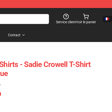
Service client
Voir le panier
Contact
Shirts - Sadie Crowell T-Shirt
que
)