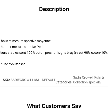
Description
 haut et mesure sportive moyenne
haut et mesure sportive Petit
ouleurs stables sont 100% coton preshunk, gris bruyère est 90% coton/10%
ur une robustesse
Sadie Crowell T-shirts
,
SKU
:
SADIECROW111831-DEFAULT
Catégories
:
Collection spéciale
,
What Customers Say