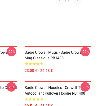
1
/
1
-20%
-20%
rowell
Sadie Crowell Mugs - Sadie Crowelll
Mug Classique RB1408
23,00 € - 26,68 €
-20%
-20%
ie Crowell
Sadie Crowell Hoodies - Crowell Tiktok
Autocollant Pullover Hoodie RB1408
39,51 € - 45,95 €