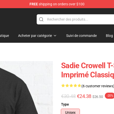
FREE
shipping on orders over $100
ise Shop
tique
Acheter par catégorie
Suivi de commande
Blog
Sadie Crowell T-
Imprimé Classi
(6 customer reviews
€30.48
€24.38
-20%
$26.50
Type
Unisex