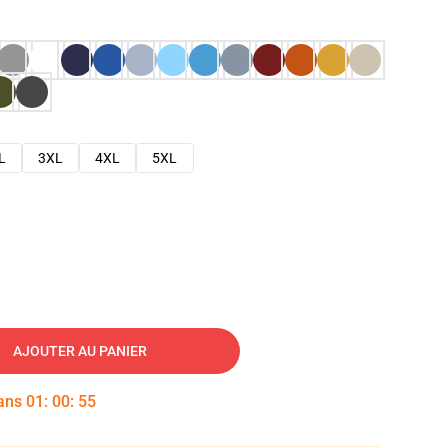
L
3XL
4XL
5XL
AJOUTER AU PANIER
dans
01
:
00
:
54