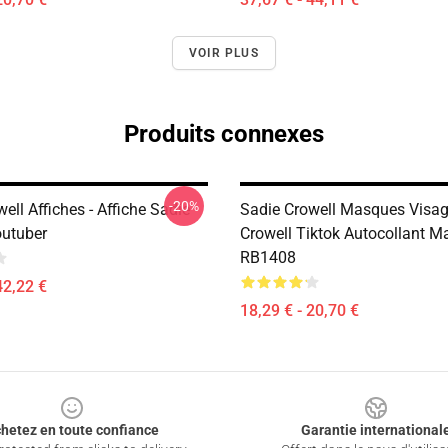
VOIR PLUS
Produits connexes
-20%
ell Affiches - Affiche Sadie
Sadie Crowell Masques Visag
outuber
Crowell Tiktok Autocollant M
RB1408
42,22 €
18,29 € - 20,70 €
hetez en toute confiance
Garantie international