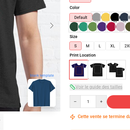
Color
Default
Size
S
M
L
XL
2X
Print Location
blank template
Voir le guide des tailles
Quantity
Cette vente se termine 