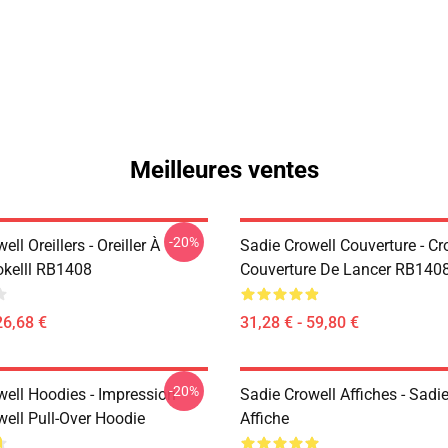
Meilleures ventes
-20%
ll Oreillers - Oreiller À
Sadie Crowell Couverture - Cr
okelll RB1408
Couverture De Lancer RB140
26,68 €
31,28 € - 59,80 €
-20%
well Hoodies - Impression
Sadie Crowell Affiches - Sadie
well Pull-Over Hoodie
Affiche