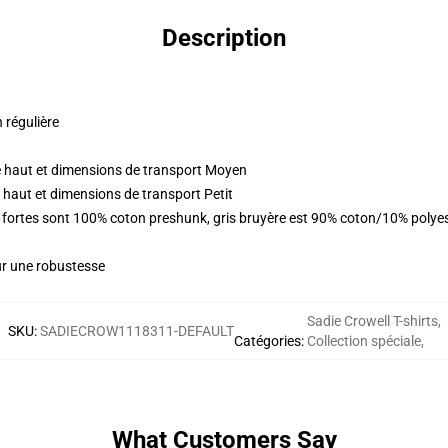
Description
n régulière
 haut et dimensions de transport Moyen
 haut et dimensions de transport Petit
urs fortes sont 100% coton preshunk, gris bruyère est 90% coton/10% poly
ur une robustesse
Sadie Crowell T-shirts
,
SKU
:
SADIECROW1118311-DEFAULT
Catégories
:
Collection spéciale
,
What Customers Say