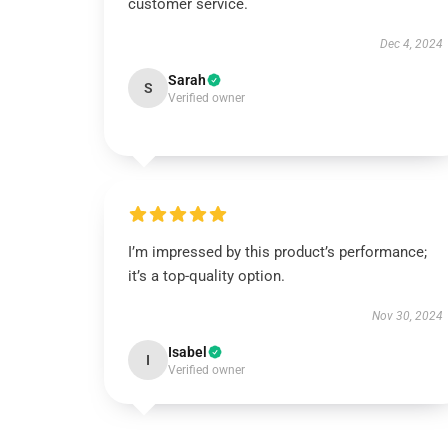
customer service.
Dec 4, 2024
Sarah
S
Verified owner
I’m impressed by this product’s performance;
it’s a top-quality option.
Nov 30, 2024
Isabel
I
Verified owner