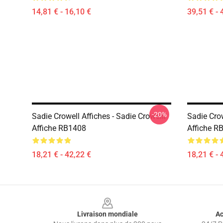
14,81 € - 16,10 €
39,51 € - 
-20%
Sadie Crowell Affiches - Sadie Crowelll
Sadie Crow
Affiche RB1408
Affiche R
18,21 € - 42,22 €
18,21 € - 
Footer
Livraison mondiale
Ac