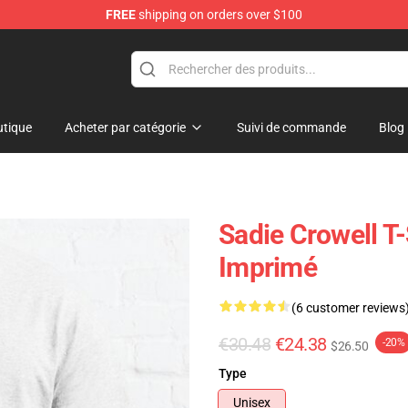
FREE
shipping on orders over $100
ise Shop
tique
Acheter par catégorie
Suivi de commande
Blog
Sadie Crowell T-
Imprimé
(6 customer reviews
€30.48
€24.38
-20%
$26.50
Type
Unisex