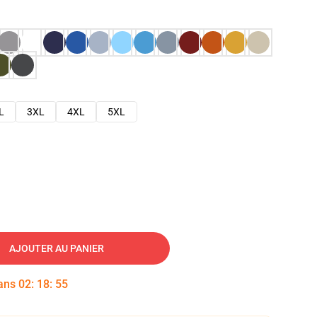
L
3XL
4XL
5XL
AJOUTER AU PANIER
dans
02
:
18
:
54