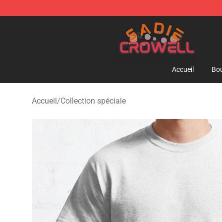
Sadie Crowell Store - Official Sadie Crowell Merchand
Accueil
Bou
Accueil
/
Collection spéciale