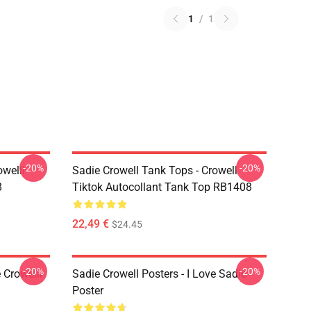
1
/
1
-20%
-20%
owelll
Sadie Crowell Tank Tops - Crowell
8
Tiktok Autocollant Tank Top RB1408
22,49 €
$24.45
-20%
-20%
 Crowelll
Sadie Crowell Posters - I Love Sadie
Poster