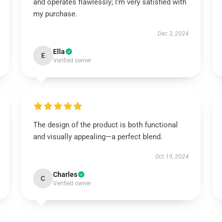
and operates flawlessly; I’m very satisfied with
my purchase.
Dec 3, 2024
Ella
E
Verified owner
The design of the product is both functional
and visually appealing—a perfect blend.
Oct 19, 2024
Charles
C
Verified owner