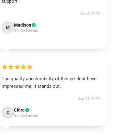
support.
Dec 3, 2024
Madison
M
Verified owner
The quality and durability of this product have
impressed me; it stands out.
Sep 11, 2024
Clara
C
Verified owner