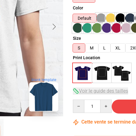
Color
Default
Size
S
M
L
XL
2X
Print Location
blank template
Voir le guide des tailles
Quantity
Cette vente se termine 