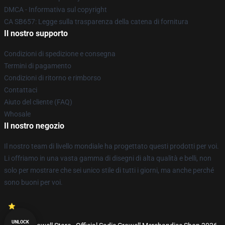
DMCA - Informativa sul copyright
CA SB657: Legge sulla trasparenza della catena di fornitura
Il nostro supporto
Condizioni di spedizione e consegna
Termini di pagamento
Condizioni di ritorno e rimborso
Contattaci
Aiuto del cliente (FAQ)
Whosale
Il nostro negozio
Il nostro team di livello mondiale ha progettato questi prodotti per voi.
Li offriamo in una vasta gamma di disegni di alta qualità e belli, non
solo per mostrare che sei unico stile di tutti i giorni, ma anche perché
sono buoni per voi.
UNLOCK