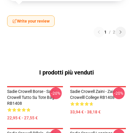
Write your review
1
/
2
I prodotti più venduti
Sadie Crowell Borse - Sadie
Sadie Crowell Zaini - Zaino
-20%
-20%
Crowell Tutto Su Tote Bag
Crowelll College RB1408
RB1408
33,94 € - 38,18 €
22,95 € - 27,55 €