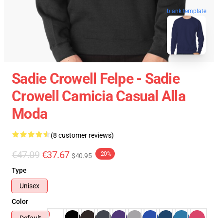
blank template
Sadie Crowell Felpe - Sadie
Crowell Camicia Casual Alla
Moda
(8 customer reviews)
€47.09
€37.67
-20%
$40.95
Type
Unisex
Color