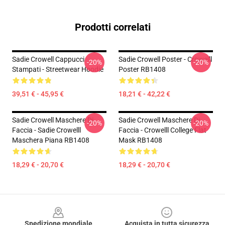
Prodotti correlati
Sadie Crowell Cappucci
Sadie Crowell Poster - Crowelll
-20%
-20%
Stampati - Streetwear Hoodie
Poster RB1408
39,51 € - 45,95 €
18,21 € - 42,22 €
Sadie Crowell Maschere Di
Sadie Crowell Maschere Di
-20%
-20%
Faccia - Sadie Crowelll
Faccia - Crowelll College Flat
Maschera Piana RB1408
Mask RB1408
18,29 € - 20,70 €
18,29 € - 20,70 €
Footer
Spedizione mondiale
Acquista in tutta sicurezza