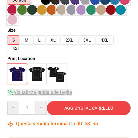
Default
Size
S
M
L
XL
2XL
3XL
4XL
5XL
Print Location
Visualizza guida alle taglie
Quantity
AGGIUNGI AL CARRELLO
Questa vendita termina tra
00
:
58
:
54