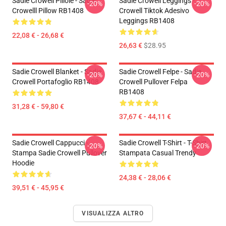
Sadie Crowell Pillole - Sadie
Sadie Crowell Leggings -
-20%
-20%
Crowelll Pillow RB1408
Crowell Tiktok Adesivo
Leggings RB1408
22,08 € - 26,68 €
26,63 €
$28.95
Sadie Crowell Blanket - Sadie
Sadie Crowell Felpe - Sadie
-20%
-20%
Crowell Portafoglio RB1408
Crowell Pullover Felpa
RB1408
31,28 € - 59,80 €
37,67 € - 44,11 €
Sadie Crowell Cappucci -
Sadie Crowell T-Shirt - T-Shirt
-20%
-20%
Stampa Sadie Crowell Pullover
Stampata Casual Trendy
Hoodie
24,38 € - 28,06 €
39,51 € - 45,95 €
VISUALIZZA ALTRO