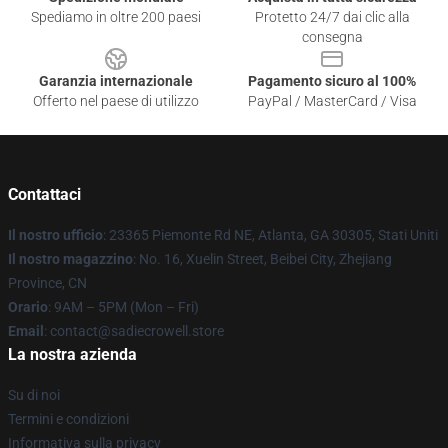
Spediamo in oltre 200 paesi
Protetto 24/7 dai clic alla
consegna
Garanzia internazionale
Pagamento sicuro al 100%
Offerto nel paese di utilizzo
PayPal / MasterCard / Visa
Contattaci
Il nostro ufficio
: 23365 Piemonte Rd NE, Atlanta, GA 30305, Stati Uniti
Il nostro magazzino
: No. 16, Xuelin Street, Beibei City, Zhejiang
Province, CN
Orario
: 9AM – 5PM (Mon – Fri)
Email
: contact@sadiecrowell.store
La nostra azienda
Su di noi
Termini e condizioni
Informativa sulla privacy