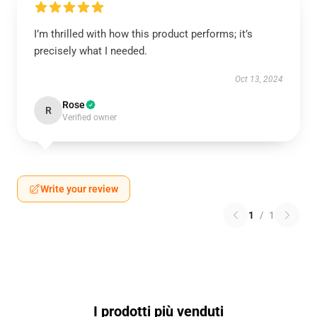
I’m thrilled with how this product performs; it’s
precisely what I needed.
Oct 13, 2024
Rose
R
Verified owner
Write your review
1
/
1
I prodotti più venduti