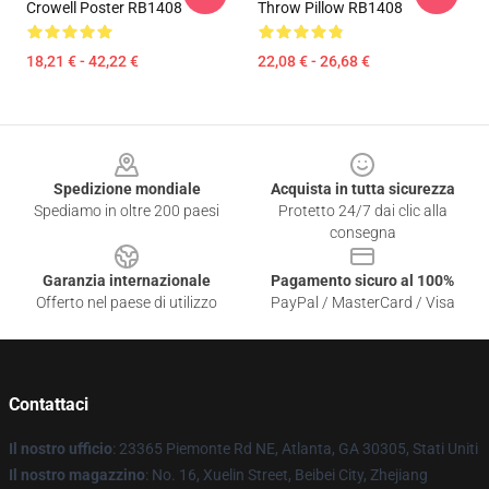
Crowell Poster RB1408
Throw Pillow RB1408
18,21 € - 42,22 €
22,08 € - 26,68 €
Footer
Spedizione mondiale
Acquista in tutta sicurezza
Spediamo in oltre 200 paesi
Protetto 24/7 dai clic alla
consegna
Garanzia internazionale
Pagamento sicuro al 100%
Offerto nel paese di utilizzo
PayPal / MasterCard / Visa
Contattaci
Il nostro ufficio
: 23365 Piemonte Rd NE, Atlanta, GA 30305, Stati Uniti
Il nostro magazzino
: No. 16, Xuelin Street, Beibei City, Zhejiang