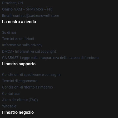
Province, CN
Orario
: 9AM – 5PM (Mon – Fri)
Email
: contact@sadiecrowell.store
La nostra azienda
Su di noi
Termini e condizioni
Informativa sulla privacy
DMCA - Informativa sul copyright
CA SB657: Legge sulla trasparenza della catena di fornitura
Il nostro supporto
Condizioni di spedizione e consegna
Termini di pagamento
Condizioni di ritorno e rimborso
Contattaci
Aiuto del cliente (FAQ)
Whosale
Il nostro negozio