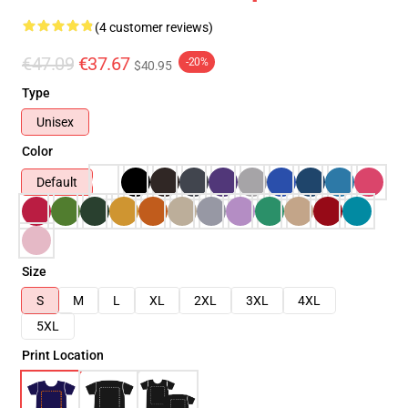
(4 customer reviews)
€47.09
€37.67
-20%
$40.95
Type
Unisex
Color
Default
Size
S
M
L
XL
2XL
3XL
4XL
5XL
Print Location