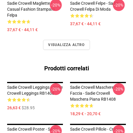
Sadie Crowell Magliette -
Sadie Crowell Felpe - Sadie
-20%
-20%
Casual Fashion Stampato
Crowell Felpa Di Moda
Felpa
37,67 € - 44,11 €
37,67 € - 44,11 €
VISUALIZZA ALTRO
Prodotti correlati
Sadie Crowell Leggings - Sadie
Sadie Crowell Maschere Di
-20%
-20%
Crowell Leggings RB1408
Faccia - Sadie Crowell
Maschera Piana RB1408
26,63 €
$28.95
18,29 € - 20,70 €
Sadie Crowell Poster - Sadie
Sadie Crowell Pillole - Crowelll
-20%
-20%