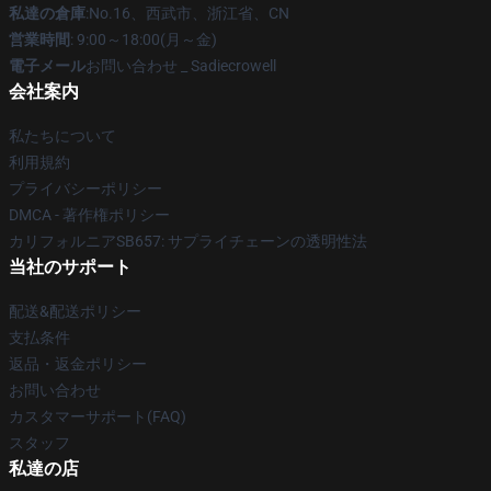
私達の倉庫
:No.16、西武市、浙江省、CN
営業時間
: 9:00～18:00(月～金)
電子メール
お問い合わせ _ Sadiecrowell
会社案内
私たちについて
利用規約
プライバシーポリシー
DMCA - 著作権ポリシー
カリフォルニアSB657: サプライチェーンの透明性法
当社のサポート
配送&配送ポリシー
支払条件
返品・返金ポリシー
お問い合わせ
カスタマーサポート(FAQ)
スタッフ
私達の店