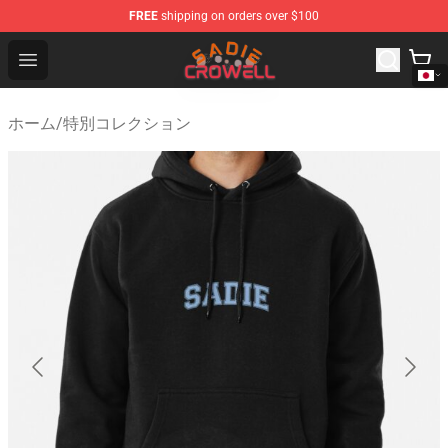
FREE
shipping on orders over $100
Sadie Crowell Store - Official Sadie Crowell Merchandise
Open menu
ホーム
/
特別コレクション