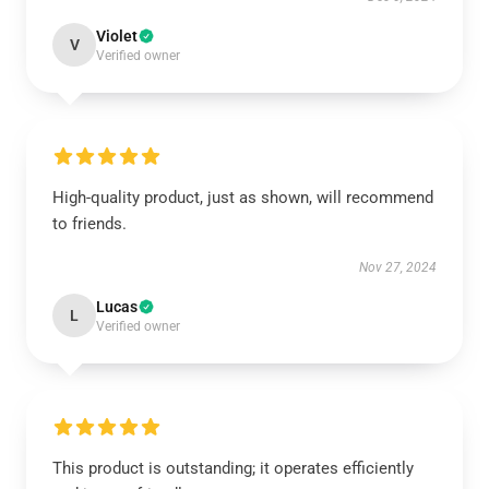
Violet
V
Verified owner
High-quality product, just as shown, will recommend
to friends.
Nov 27, 2024
Lucas
L
Verified owner
This product is outstanding; it operates efficiently