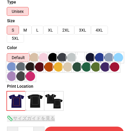
Type
Unisex
Size
S
M
L
XL
2XL
3XL
4XL
5XL
Color
Default
Print Location
サイズガイドを見る
Quantity