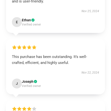
and is user-friendly.
Nov 25, 2024
Ethan
E
Verified owner
This purchase has been outstanding. It’s well-
crafted, efficient, and highly useful.
Nov 22, 2024
Joseph
J
Verified owner