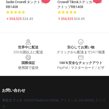
Sadie Crowell タンクトップ
Crowell Tiktokステッカータン
RB1408
クトップRB1408
￥354,525
$24.45
￥354,525
$24.45
Footer
世界中に配送
安心してお買い物
200カ国以上に配送
クリックから配送まで24/7保護
国際保証
100％安全なチェックアウト
使用国で提供
PayPal / マスターカード / ビザ
お問い合わせ
本社オフィス
: 23365 Piedmont Rd NE, アトランタ, GA 30305, アメリ
カ