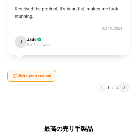
Received the product, it's beautiful, makes me look
stunning.
Oct 19, 2024
Jade
J
Verified owner
Write your review
1
/
2
最高の売り手製品