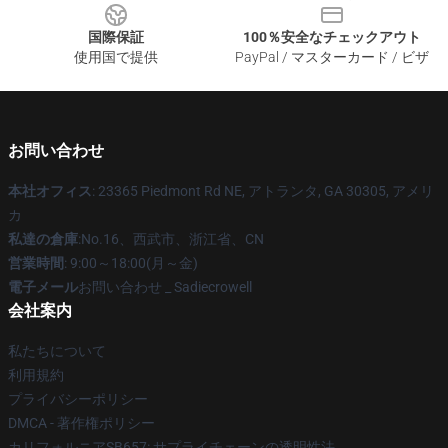
国際保証
100％安全なチェックアウト
使用国で提供
PayPal / マスターカード / ビザ
お問い合わせ
本社オフィス
: 23365 Piedmont Rd NE, アトランタ, GA 30305, アメリ
カ
私達の倉庫
:No.16、西武市、浙江省、CN
営業時間
: 9:00～18:00(月～金)
電子メール
お問い合わせ _ Sadiecrowell
会社案内
私たちについて
利用規約
プライバシーポリシー
DMCA - 著作権ポリシー
カリフォルニアSB657: サプライチェーンの透明性法