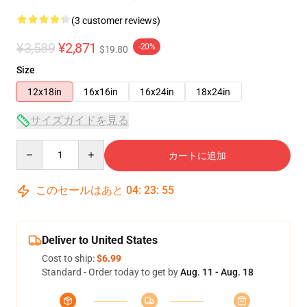
(3 customer reviews)
¥3,589
¥2,871
-20%
$19.80
Size
12x18in
16x16in
16x24in
18x24in
サイズガイドを見る
Quantity
カートに追加
このセールはあと
04
:
23
:
54
Deliver to United States
Cost to ship:
$6.99
Standard - Order today to get by
Aug. 11 - Aug. 18