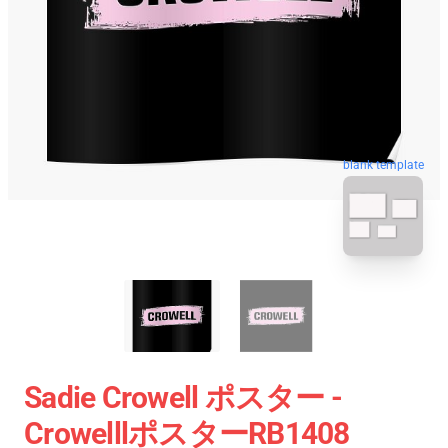
blank template
Sadie Crowell ポスター -
CrowelllポスターRB1408