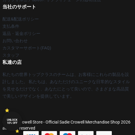
当社のサポート
配送&配送ポリシー
支払条件
返品・返金ポリシー
お問い合わせ
カスタマーサポート(FAQ)
スタッフ
私達の店
私たちの世界トップクラスのチームは、お客様にこれらの製品を設
計しました。 私たちは、あなただけのユニークな日常的なスタイル
を見せるだけでなく、あなたにとって良いので、さまざまな高品質
で美しいデザインを提供しています。
UNLOCK
© Sadie Crowell Store - Official Sadie Crowell Merchandise Shop 2026
10% OFF
all rights reserved