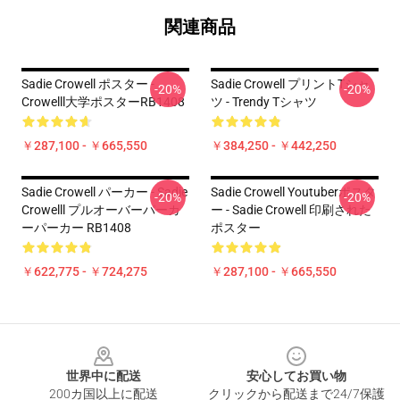
関連商品
Sadie Crowell ポスター -
Sadie Crowell プリントTシャ
-20%
-20%
Crowelll大学ポスターRB1408
ツ - Trendy Tシャツ
￥287,100 - ￥665,550
￥384,250 - ￥442,250
Sadie Crowell パーカー - Sadie
Sadie Crowell Youtuberポスタ
-20%
-20%
Crowelll プルオーバーパーカ
ー - Sadie Crowell 印刷された
ーパーカー RB1408
ポスター
￥622,775 - ￥724,275
￥287,100 - ￥665,550
Footer
世界中に配送
安心してお買い物
200カ国以上に配送
クリックから配送まで24/7保護