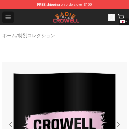
FREE
shipping on orders over $100
Sadie Crowell Store - Official Sadie Crowell Merchandise
Open menu
ホーム
/
特別コレクション