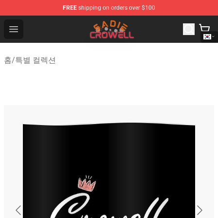
FREE
shipping on orders over $100
Sadie Crowell Store - Official Sadie Crowell Merchandise
Open menu
홈
/
특별 컬렉션