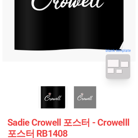
blank template
Sadie Crowell 포스터 - Crowelll
포스터 RB1408