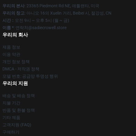
우리의 본사
: 23365 Piedmont Rd NE, 애틀랜타, 미국
우리의 창고
: 아니오 16의 Xuelin 거리, Beibei 시, 절강성, CN
시간 :
: 오전 9시 ~ 오후 5시 (월 ~ 금)
이름 *
: 연락처@sadiecrowell.store
우리의 회사
제품 정보
이용 약관
개인 정보 정책
DMCA - 저작권 정책
모델 번호: 공급망 투명성 행위
우리의 지원
배송 및 배송 정책
지불 기간
반품 및 환불 정책
기타 제품
고객지원 (FAQ)
구매하기