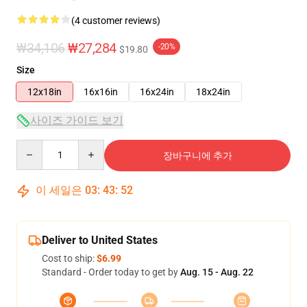
(4 customer reviews)
₩34,106
₩27,284
-20%
$19.80
Size
12x18in
16x16in
16x24in
18x24in
사이즈 가이드 보기
Quantity
장바구니에 추가
이 세일은
03
:
43
:
52
Deliver to United States
Cost to ship:
$6.99
Standard - Order today to get by
Aug. 15 - Aug. 22