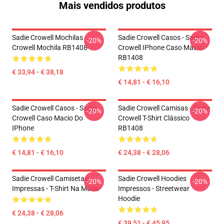
Mais vendidos produtos
Sadie Crowell Mochilas -
Sadie Crowell Casos - Sadie
-20%
-20%
Crowell Mochila RB1408
Crowell IPhone Caso Macio
RB1408
€ 33,94 - € 38,18
€ 14,81 - € 16,10
Sadie Crowell Casos - Sadie
Sadie Crowell Camisas - Sadie
-20%
-20%
Crowell Caso Macio Do
Crowell T-Shirt Clássico
IPhone
RB1408
€ 14,81 - € 16,10
€ 24,38 - € 28,06
Sadie Crowell Camisetas
Sadie Crowell Hoodies
-20%
-20%
Impressas - T-Shirt Na Moda
Impressos - Streetwear
Hoodie
€ 24,38 - € 28,06
€ 39,51 - € 45,95