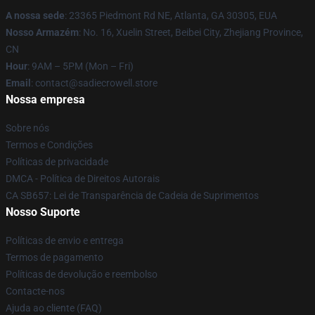
A nossa sede
: 23365 Piedmont Rd NE, Atlanta, GA 30305, EUA
Nosso Armazém
: No. 16, Xuelin Street, Beibei City, Zhejiang Province,
CN
Hour
: 9AM – 5PM (Mon – Fri)
Email
: contact@sadiecrowell.store
Nossa empresa
Sobre nós
Termos e Condições
Políticas de privacidade
DMCA - Política de Direitos Autorais
CA SB657: Lei de Transparência de Cadeia de Suprimentos
Nosso Suporte
Políticas de envio e entrega
Termos de pagamento
Políticas de devolução e reembolso
Contacte-nos
Ajuda ao cliente (FAQ)