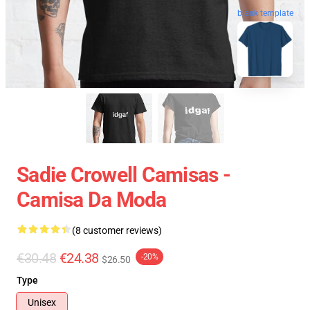
blank template
Sadie Crowell Camisas -
Camisa Da Moda
(8 customer reviews)
€30.48
€24.38
-20%
$26.50
Type
Unisex