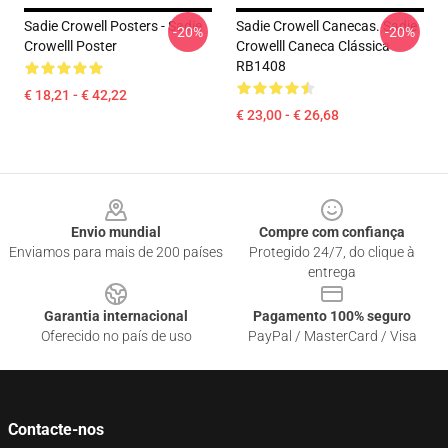
Sadie Crowell Posters - Sadie
Sadie Crowell Canecas. Sadie
-20%
-20%
Crowelll Poster
Crowelll Caneca Clássica
RB1408
€ 18,21 - € 42,22
€ 23,00 - € 26,68
Footer
Envio mundial
Compre com confiança
Enviamos para mais de 200 países
Protegido 24/7, do clique à
entrega
Garantia internacional
Pagamento 100% seguro
Oferecido no país de uso
PayPal / MasterCard / Visa
Contacte-nos