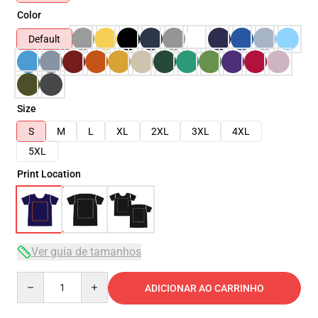
Color
Default
Size
S
M
L
XL
2XL
3XL
4XL
5XL
Print Location
Ver guia de tamanhos
Quantity
ADICIONAR AO CARRINHO