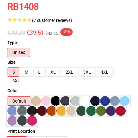
RB1408
(7 customer reviews)
€49.39
€39.51
-20%
$42.95
Type
Unisex
Size
S
M
L
XL
2XL
3XL
4XL
5XL
Color
Default
Print Location