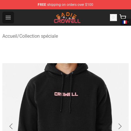
FREE
shipping on orders over $100
Sadie Crowell Store - Official Sadie Crowell Merchandise
Open menu
Accueil
/
Collection spéciale