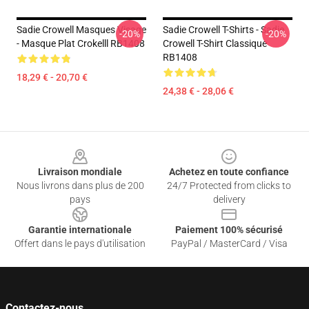
Sadie Crowell Masques Visage
Sadie Crowell T-Shirts - Sadie
-20%
-20%
- Masque Plat Crokelll RB1408
Crowell T-Shirt Classique
RB1408
18,29 € - 20,70 €
24,38 € - 28,06 €
Footer
Livraison mondiale
Achetez en toute confiance
Nous livrons dans plus de 200
24/7 Protected from clicks to
pays
delivery
Garantie internationale
Paiement 100% sécurisé
Offert dans le pays d'utilisation
PayPal / MasterCard / Visa
Contactez-nous