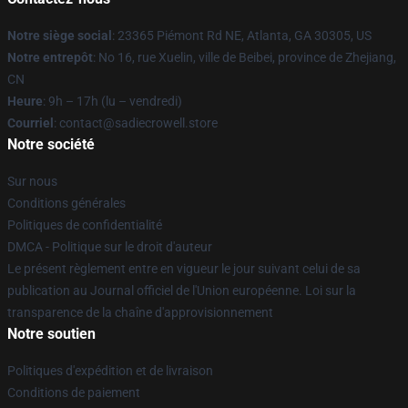
Notre siège social
: 23365 Piémont Rd NE, Atlanta, GA 30305, US
Notre entrepôt
: No 16, rue Xuelin, ville de Beibei, province de Zhejiang,
CN
Heure
: 9h – 17h (lu – vendredi)
Courriel
: contact@sadiecrowell.store
Notre société
Sur nous
Conditions générales
Politiques de confidentialité
DMCA - Politique sur le droit d'auteur
Le présent règlement entre en vigueur le jour suivant celui de sa
publication au Journal officiel de l'Union européenne. Loi sur la
transparence de la chaîne d'approvisionnement
Notre soutien
Politiques d'expédition et de livraison
Conditions de paiement