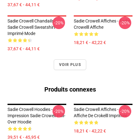
37,67 € - 44,11 €
Sadie Crowell Chandails -
Sadie Crowell Affiches - Sadie
-20%
-20%
Sadie Crowell Sweatshirt
Crowelll Affiche
Imprimé Mode
18,21 € - 42,22 €
37,67 € - 44,11 €
VOIR PLUS
Produits connexes
Sadie Crowell Hoodies -
Sadie Crowell Affiches -
-20%
-20%
Impression Sadie Crowell Pull-
Affiche De Crokelll Imprimée
Over Hoodie
18,21 € - 42,22 €
39,51 € - 45,95 €