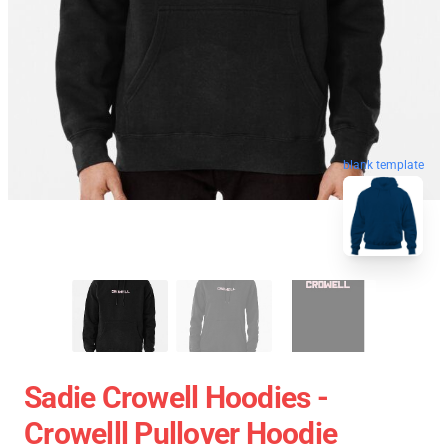
blank template
Sadie Crowell Hoodies -
Crowelll Pullover Hoodie