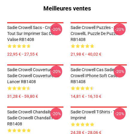
Meilleures ventes
Sadie Crowell Sacs - Crokelll
Sadie Crowell Puzzles - Sadie
-20%
-20%
Tout Sur Imprimer Sac De
CrowellL Puzzle De Puzzle
Valise RB1408
RB1408
22,95 € - 27,55 €
21,98 € - 40,02 €
Sadie Crowell Couverture -
Sadie Crowell Cas Sadie
-20%
-20%
Sadie Crowell Couverture De
Crowell IPhone Soft Case
Lancer RB1408
RB1408
31,28 € - 59,80 €
14,81 € - 16,10 €
Sadie Crowell Chandails -
Sadie Crowell T-Shirts - T-Shirt
-20%
-20%
Sadie CrowellI Chandail Pull
Imprimé
RB1408
24,38 € - 28,06 €