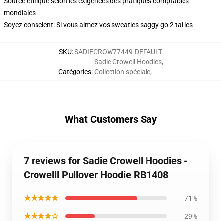
Source éthique selon les exigences des pratiques comptables
mondiales
Soyez conscient: Si vous aimez vos sweaties saggy go 2 tailles
SKU
:
SADIECROW77449-DEFAULT
Sadie Crowell Hoodies
,
Catégories
:
Collection spéciale
,
What Customers Say
7 reviews for Sadie Crowell Hoodies -
Crowelll Pullover Hoodie RB1408
★★★★★
71%
★★★★☆
29%