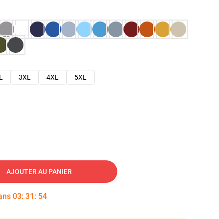
L
3XL
4XL
5XL
AJOUTER AU PANIER
dans
03
:
31
:
53