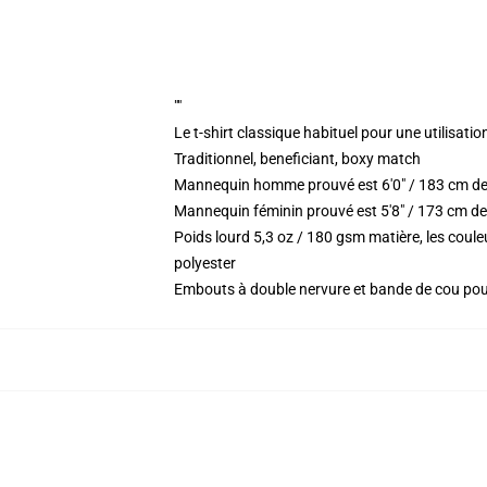
""
Le t-shirt classique habituel pour une utilisatio
Traditionnel, beneficiant, boxy match
Mannequin homme prouvé est 6'0" / 183 cm de
Mannequin féminin prouvé est 5'8" / 173 cm de
Poids lourd 5,3 oz / 180 gsm matière, les coul
polyester
Embouts à double nervure et bande de cou po