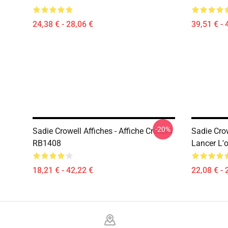
24,38 € - 28,06 €
39,51 € - 
-20%
Sadie Crowell Affiches - Affiche Crokelll
Sadie Crow
RB1408
Lancer L'o
18,21 € - 42,22 €
22,08 € - 
Footer