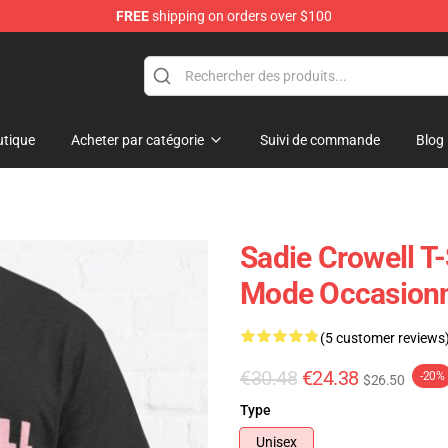
FREE
shipping on orders over $100
ise Shop
tique
Acheter par catégorie
Suivi de commande
Blog
Sadie Crowell T-
Mode Occasion
(5 customer reviews
€30.48
€24.38
-20%
$26.50
Type
Unisex