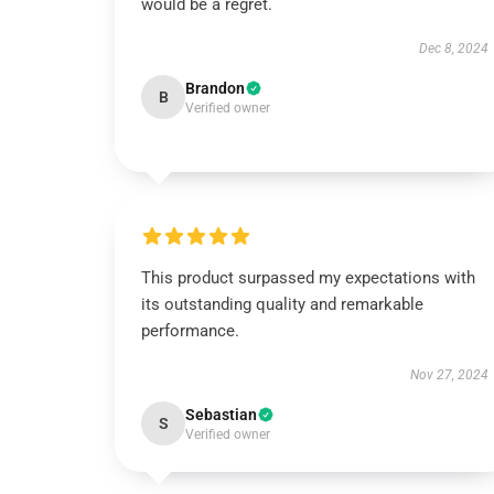
would be a regret.
Dec 8, 2024
Brandon
B
Verified owner
This product surpassed my expectations with
its outstanding quality and remarkable
performance.
Nov 27, 2024
Sebastian
S
Verified owner