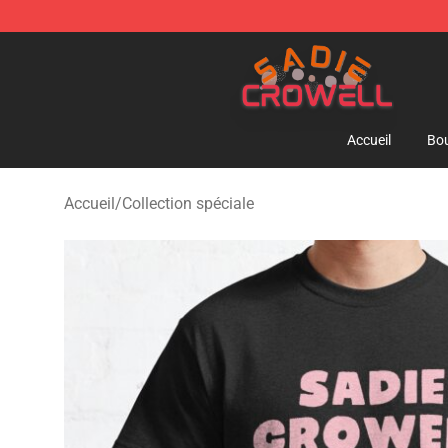
Sadie Crowell Store - Official Sadie Crowell Merchand
Accueil
Bou
Accueil
/
Collection spéciale