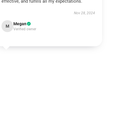
effective, and fulfills all my expectations.
Nov 28, 2024
Megan
M
Verified owner