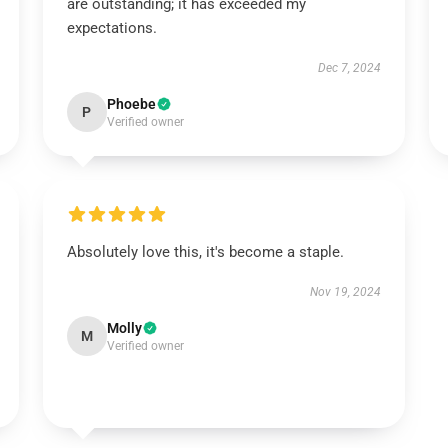
are outstanding; it has exceeded my
expectations.
Dec 7, 2024
Phoebe
P
Verified owner
Absolutely love this, it's become a staple.
Nov 19, 2024
Molly
M
Verified owner