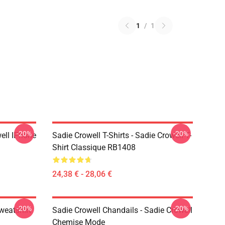
1
/
1
-20%
-20%
ell IPhone
Sadie Crowell T-Shirts - Sadie Crowell T-
Shirt Classique RB1408
24,38 € - 28,06 €
-20%
-20%
weatshirt
Sadie Crowell Chandails - Sadie Crowell
Chemise Mode