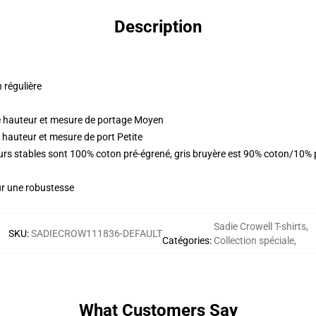
Description
n régulière
 hauteur et mesure de portage Moyen
 hauteur et mesure de port Petite
eurs stables sont 100% coton pré-égrené, gris bruyère est 90% coton/10%
ur une robustesse
Sadie Crowell T-shirts
,
SKU
:
SADIECROW111836-DEFAULT
Catégories
:
Collection spéciale
,
What Customers Say