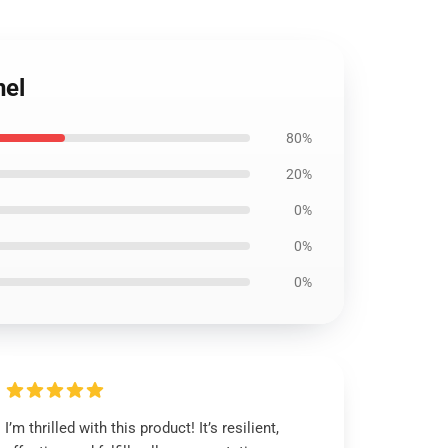
nel
80%
20%
0%
0%
0%
I’m thrilled with this product! It’s resilient,