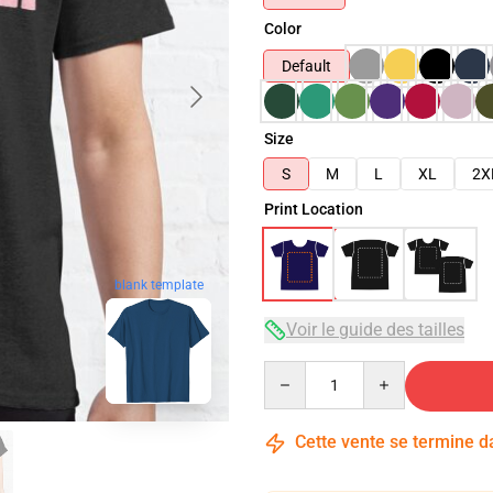
Color
Default
Size
S
M
L
XL
2X
Print Location
blank template
Voir le guide des tailles
Quantity
Cette vente se termine 