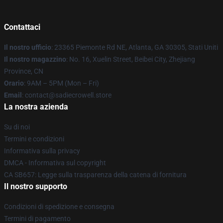
Contattaci
Il nostro ufficio
: 23365 Piemonte Rd NE, Atlanta, GA 30305, Stati Uniti
Il nostro magazzino
: No. 16, Xuelin Street, Beibei City, Zhejiang
Province, CN
Orario
: 9AM – 5PM (Mon – Fri)
Email
: contact@sadiecrowell.store
La nostra azienda
Su di noi
Termini e condizioni
Informativa sulla privacy
DMCA - Informativa sul copyright
CA SB657: Legge sulla trasparenza della catena di fornitura
Il nostro supporto
Condizioni di spedizione e consegna
Termini di pagamento