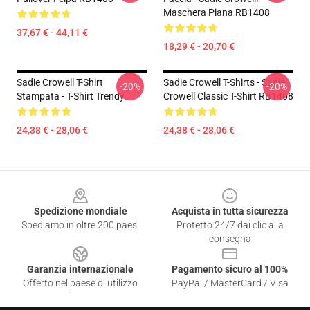
Maschera Piana RB1408
37,67 € - 44,11 €
18,29 € - 20,70 €
Sadie Crowell T-Shirt
Sadie Crowell T-Shirts - Sadie
-20%
-20%
Stampata - T-Shirt Trendy
Crowell Classic T-Shirt RB1408
24,38 € - 28,06 €
24,38 € - 28,06 €
Footer
Spedizione mondiale
Acquista in tutta sicurezza
Spediamo in oltre 200 paesi
Protetto 24/7 dai clic alla
consegna
Garanzia internazionale
Pagamento sicuro al 100%
Offerto nel paese di utilizzo
PayPal / MasterCard / Visa