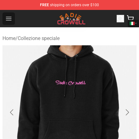
FREE
shipping on orders over $100
Sadie Crowell Store - Official Sadie Crowell Merchandise
Open menu
Home
/
Collezione speciale