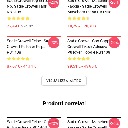
Sadie Crowell Top Serbatoio -
Sadie Crowell Maschere Di
-20%
-20%
No. Sadie Crowell Tank Top
Faccia - Sadie Crowelll
RB1408
Maschera Piana RB1408
22,49 €
$24.45
18,29 € - 20,70 €
Sadie Crowell Felpe - Sadie
Sadie Crowell Con Cappuccio -
-20%
-20%
Crowell Pullover Felpa
Crowell Tiktok Adesivo
RB1408
Pullover Hoodie RB1408
37,67 € - 44,11 €
39,51 € - 45,95 €
VISUALIZZA ALTRO
Prodotti correlati
Sadie Crowell Felpe - Crowelll
Sadie Crowell Maschere Di
-20%
-20%
Pullover Felpa RB1408
Faccia - Sadie Crowelll