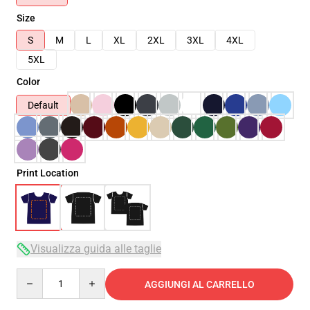
Size
S
M
L
XL
2XL
3XL
4XL
5XL
Color
Default
Print Location
Visualizza guida alle taglie
Quantity
AGGIUNGI AL CARRELLO