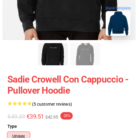
blank template
Sadie Crowell Con Cappuccio -
Pullover Hoodie
(5 customer reviews)
€49.39
€39.51
-20%
$42.95
Type
Unisex