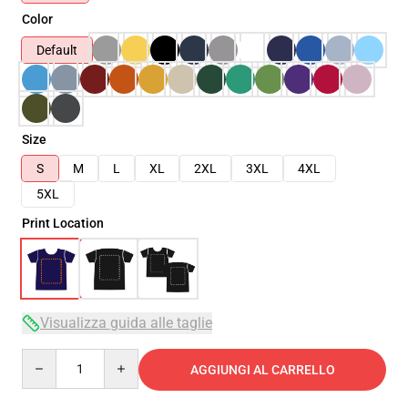
Color
Default
Size
S
M
L
XL
2XL
3XL
4XL
5XL
Print Location
Visualizza guida alle taglie
Quantity
AGGIUNGI AL CARRELLO