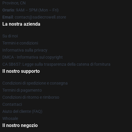
Province, CN
Orario
: 9AM – 5PM (Mon – Fri)
Email
: contact@sadiecrowell.store
La nostra azienda
Su di noi
Termini e condizioni
Informativa sulla privacy
DMCA - Informativa sul copyright
CA SB657: Legge sulla trasparenza della catena di fornitura
Il nostro supporto
Condizioni di spedizione e consegna
Termini di pagamento
Condizioni di ritorno e rimborso
Contattaci
Aiuto del cliente (FAQ)
Whosale
Il nostro negozio