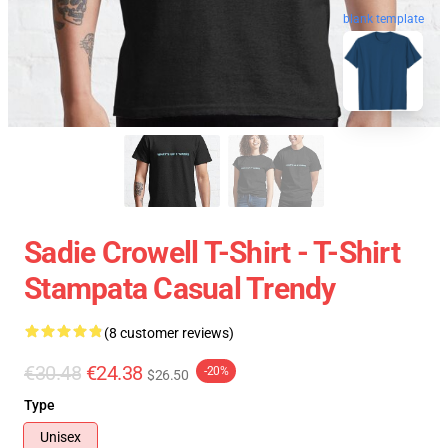
blank template
Sadie Crowell T-Shirt - T-Shirt
Stampata Casual Trendy
(8 customer reviews)
€30.48
€24.38
-20%
$26.50
Type
Unisex