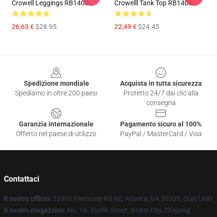
Crowell Leggings RB1408
Crowelll Tank Top RB1408
26,63 €
$28.95
22,49 €
$24.45
Footer
Spedizione mondiale
Acquista in tutta sicurezza
Spediamo in oltre 200 paesi
Protetto 24/7 dai clic alla
consegna
Garanzia internazionale
Pagamento sicuro al 100%
Offerto nel paese di utilizzo
PayPal / MasterCard / Visa
Contattaci
Il nostro ufficio
: 23365 Piemonte Rd NE, Atlanta, GA 30305, Stati Uniti
Il nostro magazzino
: No. 16, Xuelin Street, Beibei City, Zhejiang