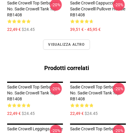
Sadie Crowell Top Serbatoio -
Sadie Crowell Cappuccini -
-20%
-20%
No. Sadie Crowell Tank Top
Sadie Crowelll Pullover Hoodie
RB1408
RB1408
22,49 €
$24.45
39,51 € - 45,95 €
VISUALIZZA ALTRO
Prodotti correlati
Sadie Crowell Top Serbatoio -
Sadie Crowell Top Serbatoio -
-20%
-20%
No. Sadie Crowell Tank Top
No. Sadie Crowell Tank Top
RB1408
RB1408
22,49 €
$24.45
22,49 €
$24.45
Sadie Crowell Leggings - Sadie
Sadie Crowell Top Serbatoio -
-20%
-20%