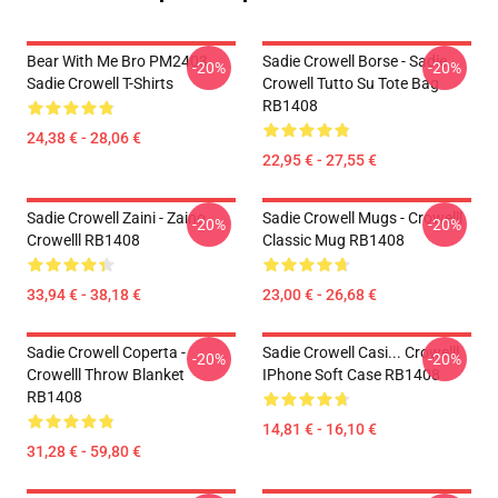
Bear With Me Bro PM2403
Sadie Crowell Borse - Sadie
-20%
-20%
Sadie Crowell T-Shirts
Crowell Tutto Su Tote Bag
RB1408
24,38 € - 28,06 €
22,95 € - 27,55 €
Sadie Crowell Zaini - Zaino
Sadie Crowell Mugs - Crowelll
-20%
-20%
Crowelll RB1408
Classic Mug RB1408
33,94 € - 38,18 €
23,00 € - 26,68 €
Sadie Crowell Coperta -
Sadie Crowell Casi... Crowelll
-20%
-20%
Crowelll Throw Blanket
IPhone Soft Case RB1408
RB1408
14,81 € - 16,10 €
31,28 € - 59,80 €