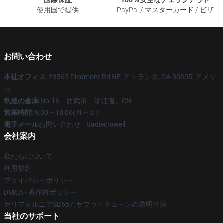
国際保証
100％安全なチェックアウト
使用国で提供
PayPal / マスターカード / ビザ
お問い合わせ
本社オフィス
: 23365 Piedmont Rd NE, アトランタ, GA 30305, アメリ
カ
私達の倉庫
:No.16、西武市、浙江省、CN
営業時間
: 9:00～18:00(月～金)
電子メール
お問い合わせ _ Sadiecrowell
会社案内
私たちについて
利用規約
プライバシーポリシー
DMCA - 著作権ポリシー
カリフォルニアSB657: サプライチェーンの透明性法
当社のサポート