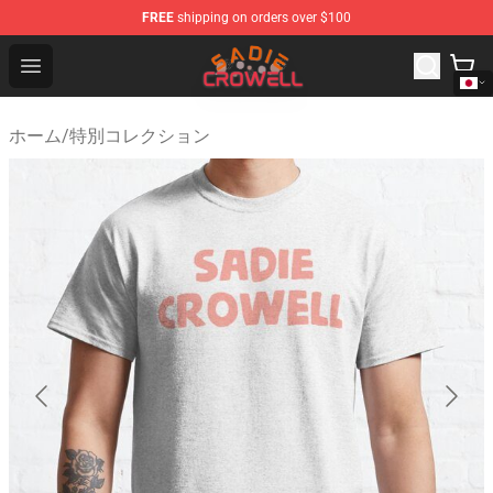
FREE
shipping on orders over $100
Sadie Crowell Store - Official Sadie Crowell Merchandise
Open menu
ホーム
/
特別コレクション