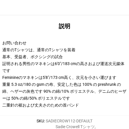
説明
お問い合わせ
通常のTシャツは、通常のTシャツを装着
基本、受益者、ボクシングの試合
証明される男性のマネキンは6'0"/183 cmの高さおよび運送次元媒体
です
Feminineのマネキンは5'8"/173 cm高く、次元を小さい運びます
重量 5.3 oz/180 の gsm の布、安定した色は 100% の preshrunk の
綿、ヘザーの灰色です 90% の綿/10% ポリエステル、デニムのヒーザ
ーは 50% の綿/50% ポリエステルです
二重針の裾および丈夫さのための首バンド
SKU
:
SADIECROW112-DEFAULT
Sadie Crowell Tシャツ
,