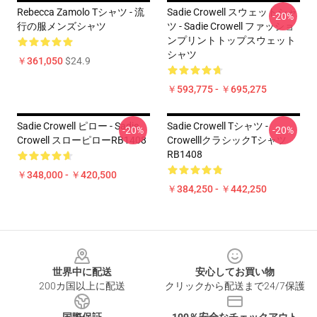
Rebecca Zamolo Tシャツ - 流
Sadie Crowell スウェットシャ
-20%
行の服メンズシャツ
ツ - Sadie Crowell ファッショ
ンプリントトップスウェット
シャツ
￥361,050
$24.9
￥593,775 - ￥695,275
Sadie Crowell ピロー - Sadie
Sadie Crowell Tシャツ -
-20%
-20%
Crowell スローピローRB1408
CrowelllクラシックTシャツ
RB1408
￥348,000 - ￥420,500
￥384,250 - ￥442,250
Footer
世界中に配送
安心してお買い物
200カ国以上に配送
クリックから配送まで24/7保護