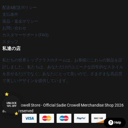
配送&配送ポリシー
支払条件
返品・返金ポリシー
お問い合わせ
カスタマーサポート(FAQ)
スタッフ
私達の店
私たちの世界トップクラスのチームは、お客様にこれらの製品を設
計しました。 私たちは、あなただけのユニークな日常的なスタイル
を見せるだけでなく、あなたにとって良いので、さまざまな高品質
で美しいデザインを提供しています。
UNLOCK
© Sadie Crowell Store - Official Sadie Crowell Merchandise Shop 2026
10% OFF
all rights reserved
Help