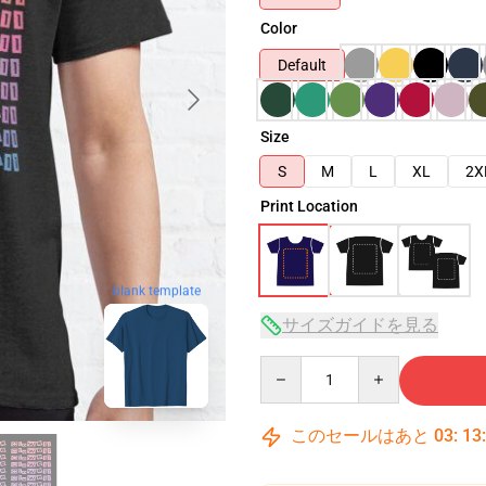
Color
Default
Size
S
M
L
XL
2X
Print Location
blank template
サイズガイドを見る
Quantity
このセールはあと
03
:
13