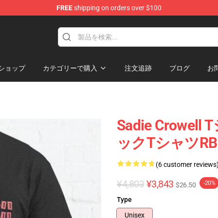
FREE
shipping on orders over $100
ise Shop
ショップ
カテゴリーで購入
注文追跡
ブログ
お
Sadie Crowell
ックTシャツRB1
(6 customer reviews
¥4,803
¥3,843
-20%
$26.50
Type
Unisex