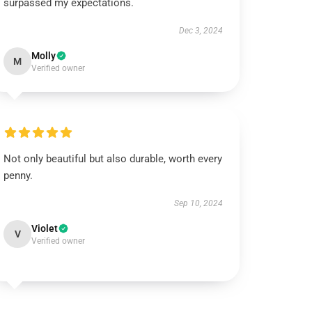
surpassed my expectations.
Dec 3, 2024
Molly
M
Verified owner
Not only beautiful but also durable, worth every
penny.
Sep 10, 2024
Violet
V
Verified owner