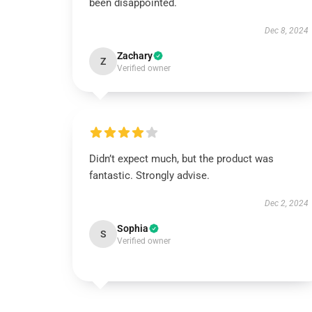
been disappointed.
Dec 8, 2024
Zachary
Z
Verified owner
Didn’t expect much, but the product was
fantastic. Strongly advise.
Dec 2, 2024
Sophia
S
Verified owner