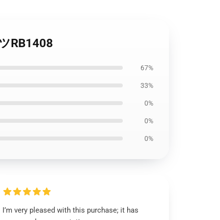
ャツRB1408
67%
33%
0%
0%
0%
I’m very pleased with this purchase; it has