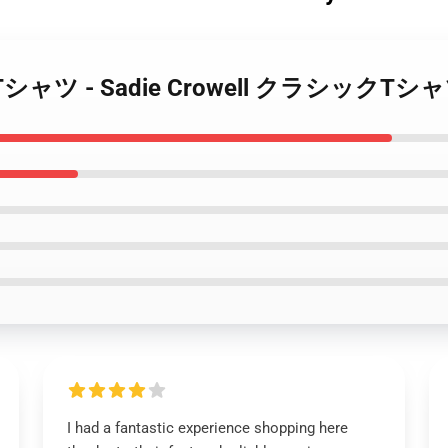
well Tシャツ - Sadie Crowell クラシックTシ
I had a fantastic experience shopping here