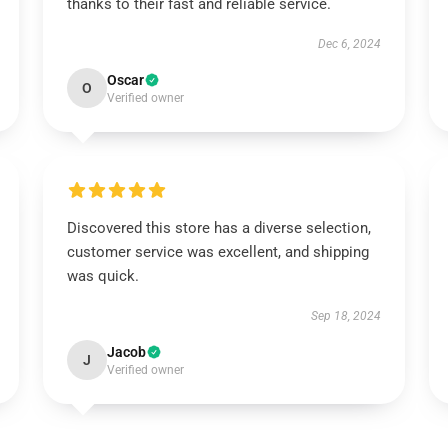
thanks to their fast and reliable service.
Dec 6, 2024
Oscar
O
Verified owner
Discovered this store has a diverse selection,
customer service was excellent, and shipping
was quick.
Sep 18, 2024
Jacob
J
Verified owner