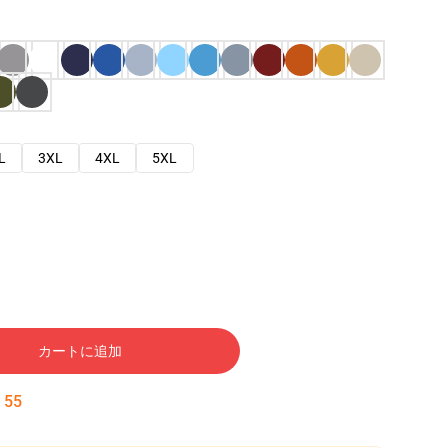
L
3XL
4XL
5XL
カートに追加
:
54