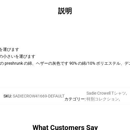
説明
体を運びます
、測定の小さいを運びます
100% の preshrunk の綿、ヘザーの灰色です 90% の綿/10% ポリエステ
Sadie Crowell Tシャツ
,
SKU
:
SADIECROW41669-DEFAULT
カテゴリー
:
特別コレクション
,
What Customers Say