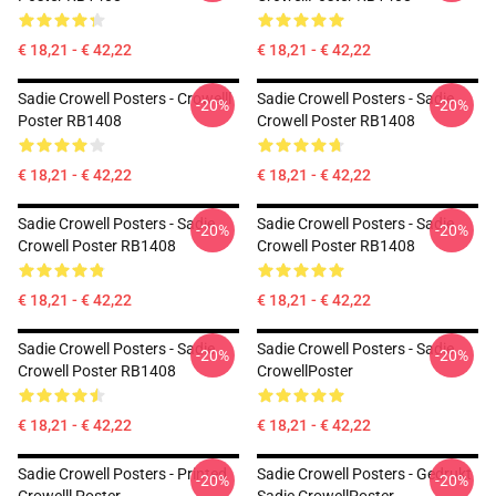
€ 18,21 - € 42,22
€ 18,21 - € 42,22
Sadie Crowell Posters - Crowelll
Sadie Crowell Posters - Sadie
-20%
-20%
Poster RB1408
Crowell Poster RB1408
€ 18,21 - € 42,22
€ 18,21 - € 42,22
Sadie Crowell Posters - Sadie
Sadie Crowell Posters - Sadie
-20%
-20%
Crowell Poster RB1408
Crowell Poster RB1408
€ 18,21 - € 42,22
€ 18,21 - € 42,22
Sadie Crowell Posters - Sadie
Sadie Crowell Posters - Sadie
-20%
-20%
Crowell Poster RB1408
CrowellPoster
€ 18,21 - € 42,22
€ 18,21 - € 42,22
Sadie Crowell Posters - Printed
Sadie Crowell Posters - Gedrukt
-20%
-20%