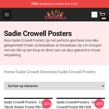
FREE
shipping on orders over $100
Sadie Crowell Store - Official Sadie Crowell Merchandise
Open menu
Sadie Crowell Posters
Deze Sadie Crowell Posters zijn het perfecte geschenk voor elke
gelegenheid! Omdat ze betaalbaar en betaalbaar zijn om te kopen
met een klik op een knop en direct aan uw deur geleverd in mooie
verpakking.
Home
/
Sadie Crowell Decoratie
/
Sadie Crowell Posters
Sadie Crowell Posters - Crowell
Sadie Crowell Posters - Sadie
-20%
-20%
Tiktok Sticker Poster RB1408
Crowell Poster RB1408