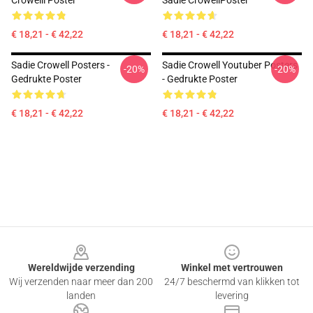
Crowelll Poster
Sadie CrowellPoster
€ 18,21 - € 42,22
€ 18,21 - € 42,22
Sadie Crowell Posters -
Sadie Crowell Youtuber Posters
-20%
-20%
Gedrukte Poster
- Gedrukte Poster
€ 18,21 - € 42,22
€ 18,21 - € 42,22
Footer
Wereldwijde verzending
Winkel met vertrouwen
Wij verzenden naar meer dan 200
24/7 beschermd van klikken tot
landen
levering