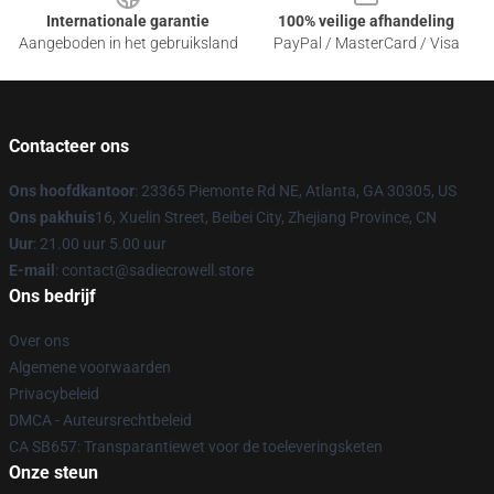
Internationale garantie
100% veilige afhandeling
Aangeboden in het gebruiksland
PayPal / MasterCard / Visa
Contacteer ons
Ons hoofdkantoor
: 23365 Piemonte Rd NE, Atlanta, GA 30305, US
Ons pakhuis
16, Xuelin Street, Beibei City, Zhejiang Province, CN
Uur
: 21.00 uur 5.00 uur
E-mail
: contact@sadiecrowell.store
Ons bedrijf
Over ons
Algemene voorwaarden
Privacybeleid
DMCA - Auteursrechtbeleid
CA SB657: Transparantiewet voor de toeleveringsketen
Onze steun