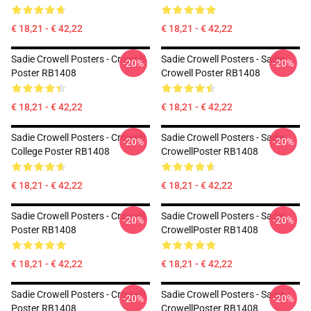
€ 18,21 - € 42,22
€ 18,21 - € 42,22
Sadie Crowell Posters - Crowelll
Sadie Crowell Posters - Sadie
-20%
-20%
Poster RB1408
Crowell Poster RB1408
€ 18,21 - € 42,22
€ 18,21 - € 42,22
Sadie Crowell Posters - Crowelll
Sadie Crowell Posters - Sadie
-20%
-20%
College Poster RB1408
CrowellPoster RB1408
€ 18,21 - € 42,22
€ 18,21 - € 42,22
Sadie Crowell Posters - Crowelll
Sadie Crowell Posters - Sadie
-20%
-20%
Poster RB1408
CrowellPoster RB1408
€ 18,21 - € 42,22
€ 18,21 - € 42,22
Sadie Crowell Posters - Crowelll
Sadie Crowell Posters - Sadie
-20%
-20%
Poster RB1408
CrowellPoster RB1408