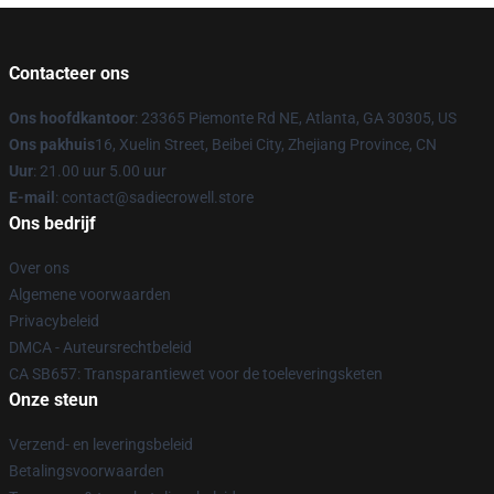
Contacteer ons
Ons hoofdkantoor
: 23365 Piemonte Rd NE, Atlanta, GA 30305, US
Ons pakhuis
16, Xuelin Street, Beibei City, Zhejiang Province, CN
Uur
: 21.00 uur 5.00 uur
E-mail
: contact@sadiecrowell.store
Ons bedrijf
Over ons
Algemene voorwaarden
Privacybeleid
DMCA - Auteursrechtbeleid
CA SB657: Transparantiewet voor de toeleveringsketen
Onze steun
Verzend- en leveringsbeleid
Betalingsvoorwaarden