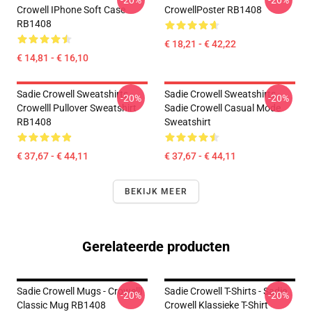
-20%
-20%
Crowell IPhone Soft Case
CrowellPoster RB1408
RB1408
€ 18,21 - € 42,22
€ 14,81 - € 16,10
Sadie Crowell Sweatshirts -
Sadie Crowell Sweatshirts -
-20%
-20%
Crowelll Pullover Sweatshirt
Sadie Crowell Casual Mode
RB1408
Sweatshirt
€ 37,67 - € 44,11
€ 37,67 - € 44,11
BEKIJK MEER
Gerelateerde producten
Sadie Crowell Mugs - Crowelll
Sadie Crowell T-Shirts - Sadie
-20%
-20%
Classic Mug RB1408
Crowell Klassieke T-Shirt