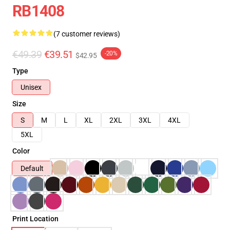
RB1408
(7 customer reviews)
€49.39
€39.51
-20%
$42.95
Type
Unisex
Size
S
M
L
XL
2XL
3XL
4XL
5XL
Color
Default
Print Location