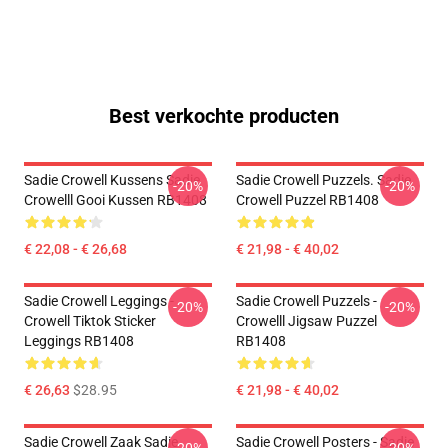
Best verkochte producten
Sadie Crowell Kussens Sadie
Sadie Crowell Puzzels. Sadie
-20%
-20%
Crowelll Gooi Kussen RB1408
Crowell Puzzel RB1408
€ 22,08 - € 26,68
€ 21,98 - € 40,02
Sadie Crowell Leggings -
Sadie Crowell Puzzels -
-20%
-20%
Crowell Tiktok Sticker
Crowelll Jigsaw Puzzel
Leggings RB1408
RB1408
€ 26,63
$28.95
€ 21,98 - € 40,02
Sadie Crowell Zaak Sadie
Sadie Crowell Posters - Sadie