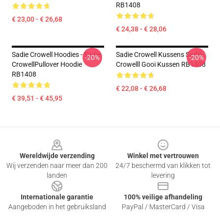
RB1408
€ 23,00 - € 26,68
€ 24,38 - € 28,06
Sadie Crowell Hoodies - Sadie
Sadie Crowell Kussens Sadie
-20%
-20%
CrowellPullover Hoodie
Crowelll Gooi Kussen RB1408
RB1408
€ 22,08 - € 26,68
€ 39,51 - € 45,95
Footer
Wereldwijde verzending
Winkel met vertrouwen
Wij verzenden naar meer dan 200
24/7 beschermd van klikken tot
landen
levering
Internationale garantie
100% veilige afhandeling
Aangeboden in het gebruiksland
PayPal / MasterCard / Visa