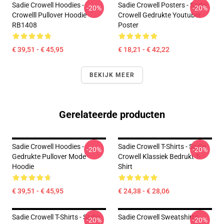
Sadie Crowell Hoodies -
Sadie Crowell Posters - Sadie
-20%
-20%
Crowelll Pullover Hoodie
Crowell Gedrukte Youtuber
RB1408
Poster
€ 39,51 - € 45,95
€ 18,21 - € 42,22
BEKIJK MEER
Gerelateerde producten
Sadie Crowell Hoodies -
Sadie Crowell T-Shirts - Sadie
-20%
-20%
Gedrukte Pullover Mode
Crowell Klassiek Bedrukt T-
Hoodie
Shirt
€ 39,51 - € 45,95
€ 24,38 - € 28,06
Sadie Crowell T-Shirts - Sadie
Sadie Crowell Sweatshirts -
-20%
-20%