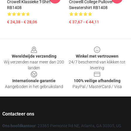
Crowell Klassieke T-Shirt
Crowelll College Pullover
RB1408
Sweatershirt RB1408
€ 24,38 - € 28,06
€ 37,67 - € 44,11
Footer
Wereldwijde verzending
Winkel met vertrouwen
Wij verzenden naar meer dan 200
24/7 beschermd van klikken tot
landen
levering
Internationale garantie
100% veilige afhandeling
Aangeboden in het gebruiksland
PayPal / MasterCard / Visa
Contacteer ons
Ons hoofdkantoor
: 23365 Piemonte Rd NE, Atlanta, GA 30305, US