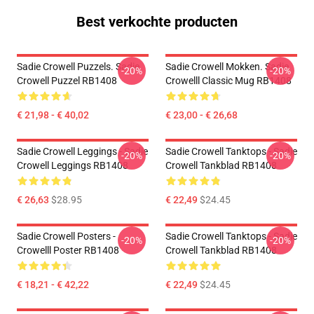
Best verkochte producten
Sadie Crowell Puzzels. Sadie
Sadie Crowell Mokken. Sadie
-20%
-20%
Crowell Puzzel RB1408
Crowelll Classic Mug RB1408
€ 21,98 - € 40,02
€ 23,00 - € 26,68
Sadie Crowell Leggings - Sadie
Sadie Crowell Tanktops - Sadie
-20%
-20%
Crowell Leggings RB1408
Crowell Tankblad RB1408
€ 26,63
$28.95
€ 22,49
$24.45
Sadie Crowell Posters -
Sadie Crowell Tanktops - Sadie
-20%
-20%
Crowelll Poster RB1408
Crowell Tankblad RB1408
€ 18,21 - € 42,22
€ 22,49
$24.45