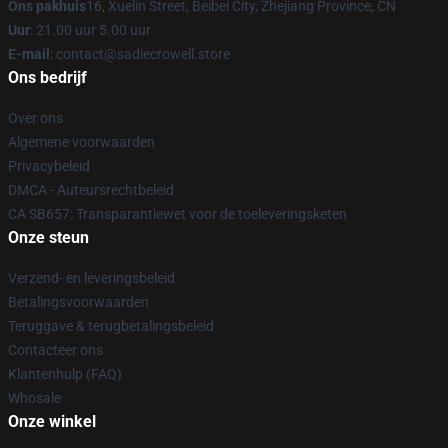
Ons pakhuis
16, Xuelin Street, Beibei City, Zhejiang Province, CN
Uur
: 21.00 uur 5.00 uur
E-mail
: contact@sadiecrowell.store
Ons bedrijf
Over ons
Algemene voorwaarden
Privacybeleid
DMCA - Auteursrechtbeleid
CA SB657: Transparantiewet voor de toeleveringsketen
Onze steun
Verzend- en leveringsbeleid
Betalingsvoorwaarden
Teruggave & terugbetalingsbeleid
Contacteer ons
Klantenhulp (FAQ)
Whosale
Onze winkel