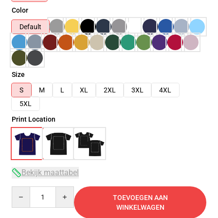
Color
Default
Size
S
M
L
XL
2XL
3XL
4XL
5XL
Print Location
Bekijk maattabel
Quantity
TOEVOEGEN AAN
WINKELWAGEN