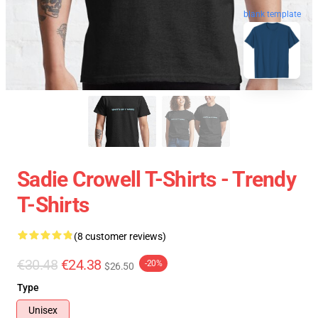
blank template
Sadie Crowell T-Shirts - Trendy
T-Shirts
(8 customer reviews)
€30.48
€24.38
-20%
$26.50
Type
Unisex