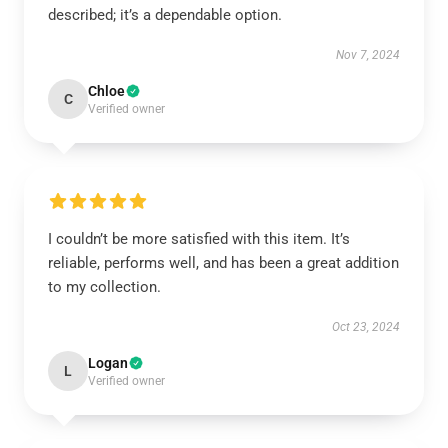
described; it’s a dependable option.
Nov 7, 2024
Chloe
C
Verified owner
I couldn’t be more satisfied with this item. It’s
reliable, performs well, and has been a great addition
to my collection.
Oct 23, 2024
Logan
L
Verified owner