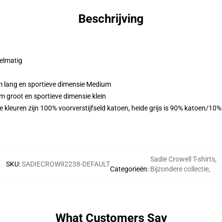
Beschrijving
gelmatig
m lang en sportieve dimensie Medium
m groot en sportieve dimensie klein
 kleuren zijn 100% voorverstijfseld katoen, heide grijs is 90% katoen/10
Sadie Crowell T-shirts
,
SKU
:
SADIECROW92238-DEFAULT
Categorieën
:
Bijzondere collectie
,
What Customers Say