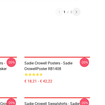
1
/
2
-20%
-20%
s -
Sadie Crowell Posters - Sadie
sker
CrowellPoster RB1408
€ 18,21 - € 42,22
-20%
-20%
 Crowell
Sadie Crowell Sweatshirts - Sadie