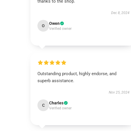
thanks to the shop.
Dec 8, 2024
Owen
O
Verified owner
Outstanding product, highly endorse, and
superb assistance.
Nov 25, 2024
Charles
C
Verified owner