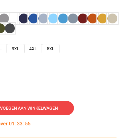
L
3XL
4XL
5XL
VOEGEN AAN WINKELWAGEN
over
01
:
33
:
54