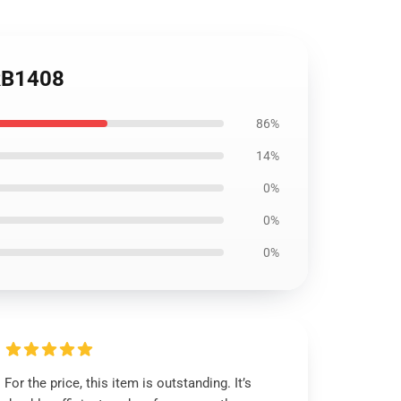
 RB1408
86%
14%
0%
0%
0%
For the price, this item is outstanding. It’s