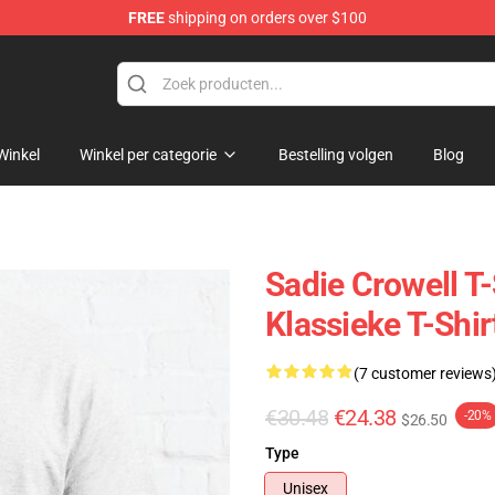
FREE
shipping on orders over $100
ise Shop
Winkel
Winkel per categorie
Bestelling volgen
Blog
Sadie Crowell T-
Klassieke T-Shi
(7 customer reviews
€30.48
€24.38
-20%
$26.50
Type
Unisex