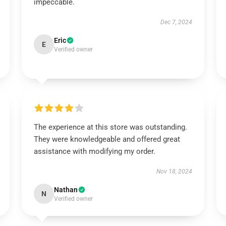
impeccable.
Dec 7, 2024
Eric
E
Verified owner
The experience at this store was outstanding.
They were knowledgeable and offered great
assistance with modifying my order.
Nov 18, 2024
Nathan
N
Verified owner