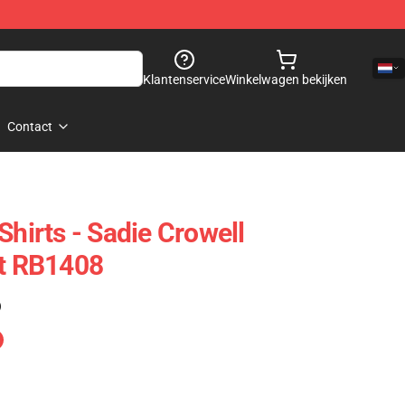
Klantenservice
Winkelwagen bekijken
Contact
Shirts - Sadie Crowell
rt RB1408
)