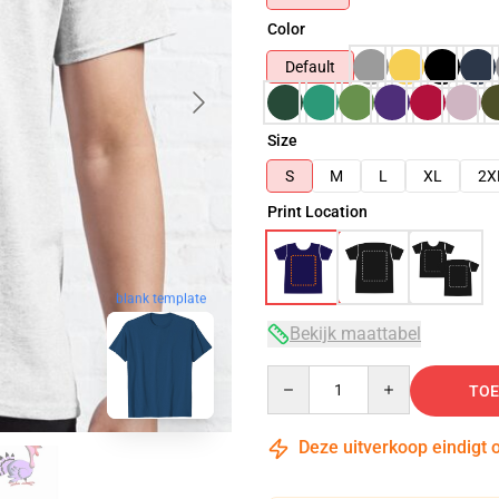
Color
Default
Size
S
M
L
XL
2X
Print Location
blank template
Bekijk maattabel
Quantity
TOE
Deze uitverkoop eindigt 