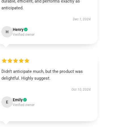
durable, efficient, and performs exactly as
anticipated.
Dec 1, 2024
Henry
H
Verified owner
Didn’t anticipate much, but the product was
delightful. Highly suggest.
Oct 10, 2024
Emily
E
Verified owner