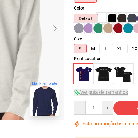
Color
Default
Size
S
M
L
XL
2X
Print Location
blank template
Ver guia de tamanhos
Quantity
Esta promoção termina