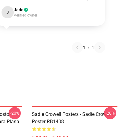
Jade
J
Verified owner
1
/
1
-20%
-20%
osto -
Sadie Crowell Posters - Sadie Crowelll
ara Plana
Poster RB1408