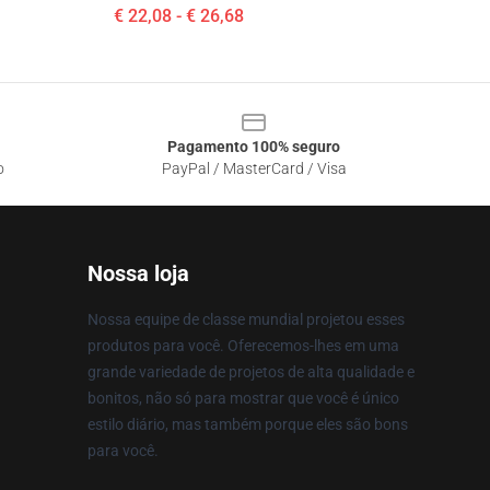
€ 22,08 - € 26,68
Pagamento 100% seguro
o
PayPal / MasterCard / Visa
Nossa loja
Nossa equipe de classe mundial projetou esses
produtos para você. Oferecemos-lhes em uma
grande variedade de projetos de alta qualidade e
bonitos, não só para mostrar que você é único
estilo diário, mas também porque eles são bons
para você.