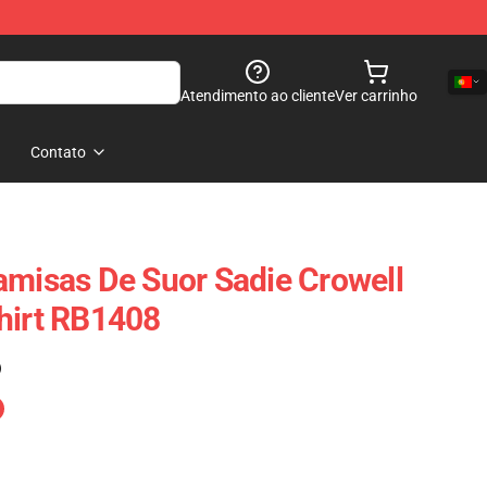
Atendimento ao cliente
Ver carrinho
Contato
amisas De Suor Sadie Crowell
hirt RB1408
)