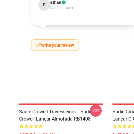
Ethan
E
Verified owner
Write your review
-20%
Sadie Crowell Travesseiros... Sadie
Sadie Crow
Crowell Lançar Almofada RB1408
Lançar O 