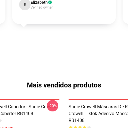
Elizabeth
E
Verified owner
Mais vendidos produtos
-20%
ell Cobertor - Sadie Crowell
Sadie Crowell Máscaras De R
Cobertor RB1408
Crowell Tiktok Adesivo Másc
RB1408