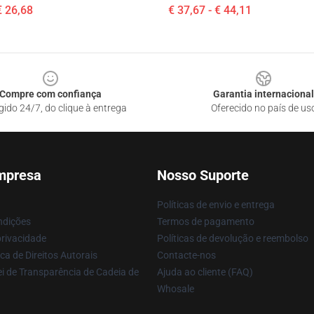
€ 26,68
€ 37,67 - € 44,11
Compre com confiança
Garantia internacional
gido 24/7, do clique à entrega
Oferecido no país de us
mpresa
Nosso Suporte
Políticas de envio e entrega
ndições
Termos de pagamento
privacidade
Políticas de devolução e reembolso
ca de Direitos Autorais
Contacte-nos
i de Transparência de Cadeia de
Ajuda ao cliente (FAQ)
Whosale