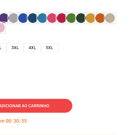
L
3XL
4XL
5XL
ADICIONAR AO CARRINHO
 em
00
:
30
:
54