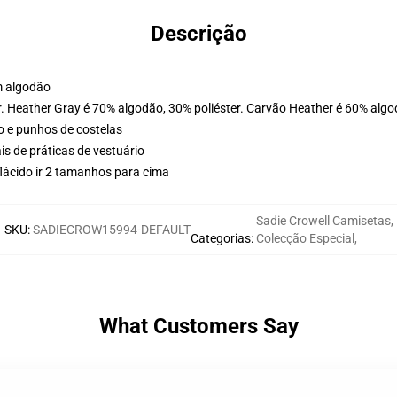
Descrição
m algodão
r. Heather Gray é 70% algodão, 30% poliéster. Carvão Heather é 60% algo
o e punhos de costelas
is de práticas de vestuário
lácido ir 2 tamanhos para cima
Sadie Crowell Camisetas
,
SKU
:
SADIECROW15994-DEFAULT
Categorias
:
Colecção Especial
,
What Customers Say