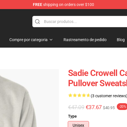
FREE
shipping on orders over $100
ise Shop
Compre por categoria
Rastreamento de pedido
Blog
Sadie Crowell C
Pullover Sweats
(3 customer reviews
€47.09
€37.67
-20%
$40.95
Type
Unisex