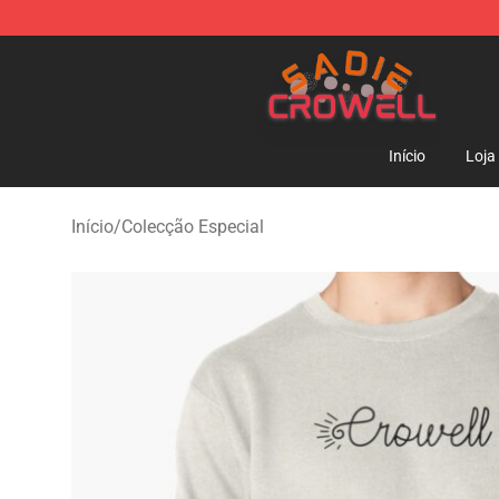
Sadie Crowell Store - Official Sadie Crowell Merchand
Início
Loja
Início
/
Colecção Especial